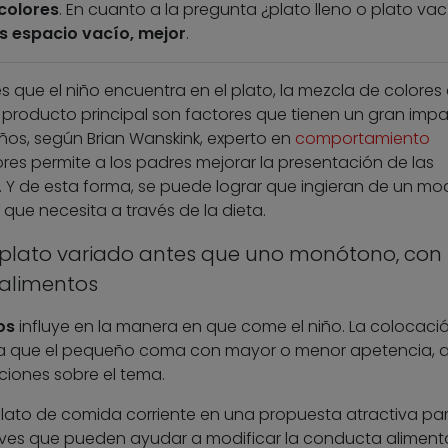
colores
. En cuanto a la pregunta ¿plato lleno o plato vací
 espacio vacío, mejor
.
s que el niño encuentra en el plato, la mezcla de colores 
l producto principal son factores que tienen un gran imp
os, según Brian Wanskink, experto en
comportamiento
res permite a los padres mejorar la presentación de las
. Y de esta forma, se puede lograr que ingieran de un m
 que necesita a través de la dieta.
n plato variado antes que uno monótono, con
alimentos
os
influye en la manera en que come el niño. La colocaci
ina que el pequeño coma con mayor o menor apetencia, a
ciones sobre el tema.
ato de comida corriente en una propuesta atractiva par
ves que pueden ayudar a modificar la conducta aliment