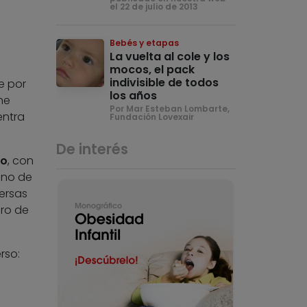
el 22 de julio de 2013
Bebés y etapas
La vuelta al cole y los
mocos, el pack
indivisible de todos
e por
los años
ne
Por Mar Esteban Lombarte,
entra
Fundación Lovexair
De interés
do
, con
uno de
versas
ro de
rso:
o