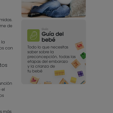
omidas.
arne de
 la
dos con
tos
función
 el
os
os más