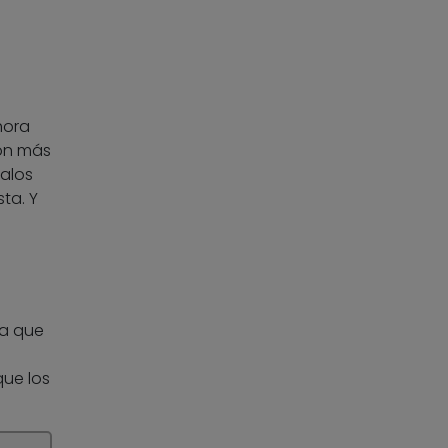
hora
con más
malos
ta. Y
la que
que los