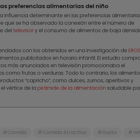
las preferencias alimentarias del niño
a influencia determinante en las preferencias alimentaria
 de que se ha observado la conexión entre el número de
te del
televisor
y el consumo de alimentos de baja densi
rendados con los obtenidos en una investigación de
EROS
limentos publicitados en horario infantil. El estudio comp
ntos más anunciados en televisión promocionaba el
 como frutas o verduras. Todo lo contrario, los alimento
productos “capricho”, como dulces, zumos, aperitivos y
l vértice de la
pirámide de la alimentación
saludable pa
Comida
Comida Atractiva
Gusto
ni