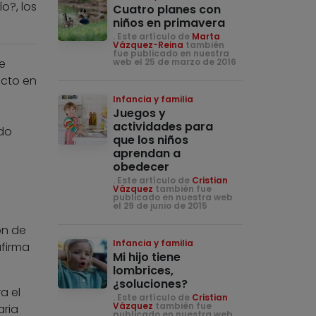
o?, los
Cuatro planes con
niños en primavera
. Este artículo de
Marta
Vázquez-Reina
también
fue publicado en nuestra
e
web el 25 de marzo de 2016
acto en
Infancia y familia
Juegos y
actividades para
odo
que los niños
aprendan a
obedecer
. Este artículo de
Cristian
Vázquez
también fue
publicado en nuestra web
el 29 de junio de 2015
ón de
Infancia y familia
firma
Mi hijo tiene
lombrices,
¿soluciones?
a el
. Este artículo de
Cristian
Vázquez
también fue
aria
publicado en nuestra web