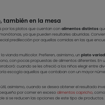
o, también en la mesa
s por los platos que cuentan con
alimentos distintos
qu
 monótonas, ya que pueden resultarles aburridas. Convie
ecial predilección por aquellas comidas en las que encu
a vianda multicolor. Prefieren, asimismo, un
plato varia
ono, con pocas propuestas de alimentos diferentes. En 
rroboró: cuando se les ofreció a los niños elegir entre di
oría escogía aquellos que contaban con un mayor núme
til, asimismo, cuando se desea obtener el resultado inve
 pequeño por comer en exceso
alimentos capricho
, com
ible si se reducen las opciones de este tipo de productos.