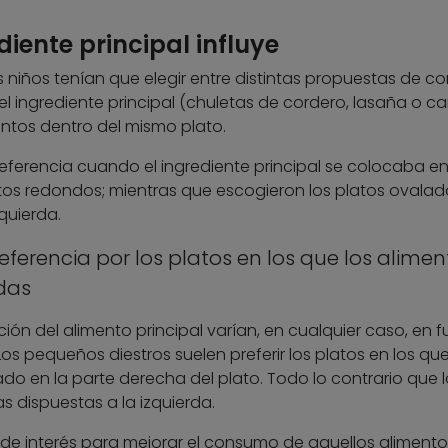
diente principal influye
s niños tenían que elegir entre distintas propuestas de c
 el ingrediente principal (chuletas de cordero, lasaña o c
intos dentro del mismo plato.
ferencia cuando el ingrediente principal se colocaba en
latos redondos; mientras que escogieron los platos ovala
quierda.
ferencia por los platos en los que los alimen
idas
ción del alimento principal varían, en cualquier caso, en 
 Los pequeños diestros suelen preferir los platos en los que
ado en la parte derecha del plato. Todo lo contrario que l
s dispuestas a la izquierda.
 de interés para mejorar el consumo de aquellos aliment