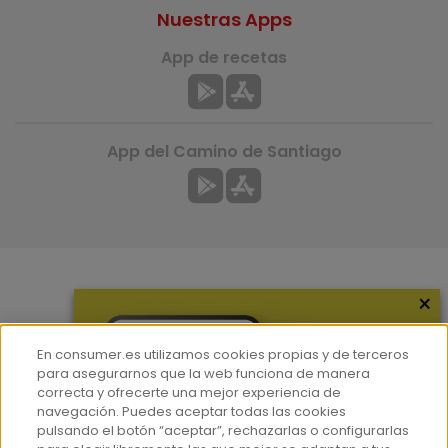
Nuestras Apps
App de recetas
App del Camino de Santiago
×
Más información
¿Quiénes somos?
En consumer.es utilizamos cookies propias y de terceros
Hemeroteca
para asegurarnos que la web funciona de manera
correcta y ofrecerte una mejor experiencia de
Contacto
navegación. Puedes aceptar todas las cookies
pulsando el botón “aceptar”, rechazarlas o configurarlas
Prensa