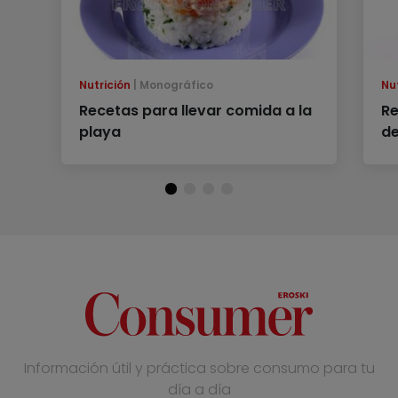
Nutrición
Monográfico
Nu
Recetas para llevar comida a la
Re
playa
de
Información útil y práctica sobre consumo para tu
día a día