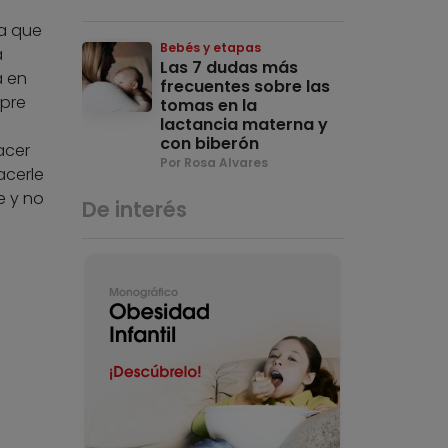
ya que
Bebés y etapas
a
Las 7 dudas más
a en
frecuentes sobre las
mpre
tomas en la
lactancia materna y
con biberón
acer
Por Rosa Alvares
acerle
e y no
De interés