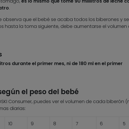
estómago,
es lo mismo que tome 90 mililitros de leche 
atro
.
observa que el bebé se acaba todos los biberones y se
 hasta la toma siguiente, debe aumentarse el volumen
s
itros durante el primer mes, ni de 180 ml en el primer
egún el peso del bebé
OSKI Consumer, puedes ver el volumen de cada biberón (
mas diarias:
10
9
8
7
6
5