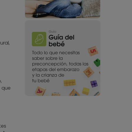
ural,
,
o que
tes