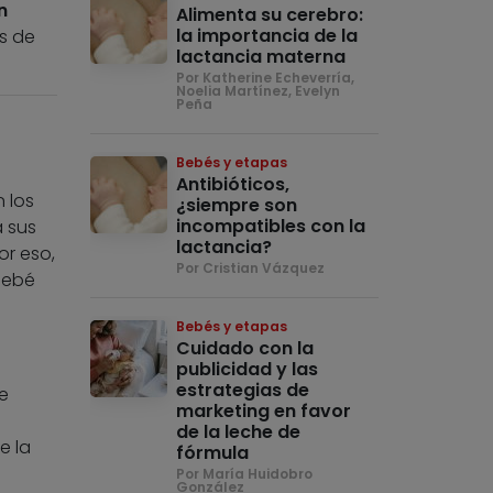
n
Alimenta su cerebro:
la importancia de la
s de
lactancia materna
Por Katherine Echeverría,
Noelia Martínez, Evelyn
Peña
Bebés y etapas
Antibióticos,
 los
¿siempre son
incompatibles con la
a sus
lactancia?
or eso,
Por Cristian Vázquez
bebé
Bebés y etapas
Cuidado con la
publicidad y las
estrategias de
le
marketing en favor
de la leche de
e la
fórmula
Por María Huidobro
González