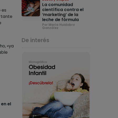
La comunidad
científica contra el
o es
‘marketing’ de la
rtante
leche de fórmula
e
Por María Huidobro
González
De interés
ho, «ya
able
en el