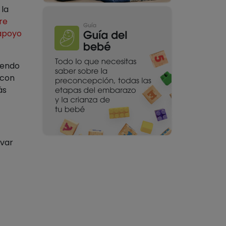
la
re
apoyo
iendo
 con
ás
rvar