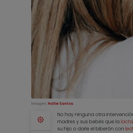
Imagen:
Hollie Santos
No hay ninguna otra intervenció
madres y sus bebés que la
lact
su hijo o darle el biberón con
le