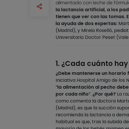
alimentado con leche de fórmul
la lactancia artificial, a los p
tienen que ver con las tomas. E
la ayuda de dos expertas:
Mart
(Madrid), y Mireia Roselló, pedia
Universitario Doctor Peset (Vale
1. ¿Cada cuánto hay
¿Debe mantenerse un horario f
Iniciativa Hospital Amigo de los 
“
la alimentación al pecho deb
por cada niño
”.
¿Por qué?
La raz
como comenta la doctora Marta C
(Madrid), es que la succión supo
recomienda la lactancia a deman
habitual es que, tras la subida de
mayoría de los bebés mamen entr