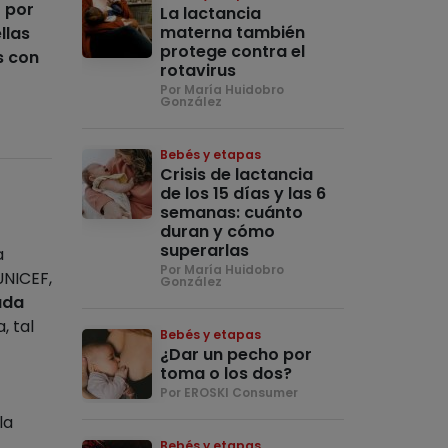
 por
La lactancia
materna también
llas
protege contra el
s con
rotavirus
Por María Huidobro
González
Bebés y etapas
Crisis de lactancia
de los 15 días y las 6
semanas: cuánto
duran y cómo
superarlas
a
Por María Huidobro
UNICEF,
González
ada
, tal
Bebés y etapas
¿Dar un pecho por
toma o los dos?
Por EROSKI Consumer
la
Bebés y etapas