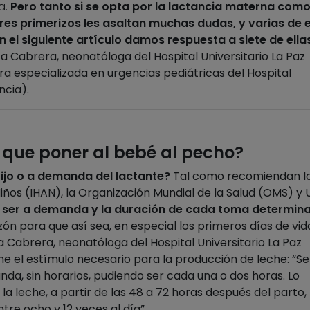
a.
Pero tanto si se opta por la lactancia materna como
adres primerizos les asaltan muchas dudas, y varias de e
n el siguiente artículo damos respuesta a siete de ella
a Cabrera, neonatóloga del Hospital Universitario La Paz
tra especializada en urgencias pediátricas del Hospital
ncia).
 que poner al bebé al pecho?
ijo o a demanda del lactante?
Tal como recomiendan l
Niños (IHAN), la Organización Mundial de la Salud (OMS) y 
e ser a demanda y la duración de cada toma determin
ón para que así sea, en especial los primeros días de vida
abrera, neonatóloga del Hospital Universitario La Paz
ne el estímulo necesario para la producción de leche: “Se
da, sin horarios, pudiendo ser cada una o dos horas. Lo
 la leche, a partir de las 48 a 72 horas después del parto, 
e ocho y 12 veces al día”.