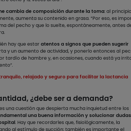
che cambia de composición durante la toma
: al principi
lmente, aumenta su contenido en grasa. “Por eso, es impo
oma del pecho y que lo suelte, espontáneamente, antes d
ra.
ién hay que estar
atentos a signos que pueden sugerir
rta y un aumento de actividad, y ponerlo entonces al pec
dor tardío de hambre y, en ocasiones, cuando está ya irrit
ento”.
nquilo, relajado y seguro para facilitar la lactancia
 cantidad, ¿debe ser a demanda?
 es una cuestión que despierta mucha inquietud entre los
undamental una buena información y solucionar dudas 
ospital
. Hay que recordarles que, fisiológicamente, la
ndo al estímulo de succión; también es importante el