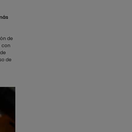
 más
ión de
o con
 de
so de