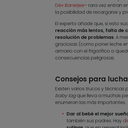
Dev Banerjee
– rara vez entran e
la posibilidad de recargarse y pr
El experto añade que, si esto s
reacción más lentos, falta de 
resolución de problemas
. A me
graciosas (como poner leche en 
armario con el frigorífico o qu
consecuencias peligrosas.
Consejos para lucha
Existen varios trucos y técnicas
baby lag
que lleva a muchas pe
enumeran las más importantes.
Dar al bebé el mejor sueñ
también sus padres. Hay
di
rutinas
, que en general inc