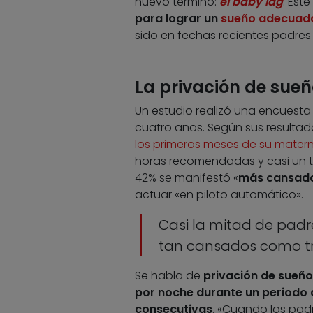
nuevo término:
el baby lag
. Est
para lograr un
sueño adecuad
sido en fechas recientes padres
La privación de sue
Un estudio realizó una encuesta 
cuatro años. Según sus resultad
los primeros meses de su mater
horas recomendadas y casi un ter
42% se manifestó «
más cansado 
actuar «en piloto automático».
Casi la mitad de padr
tan cansados como tr
Se habla de
privación de sueñ
por noche durante un periodo
consecutivas
. «Cuando los padr