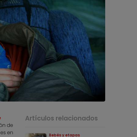
Artículos relacionados
e
ión de
jes en
Bebés y etapas