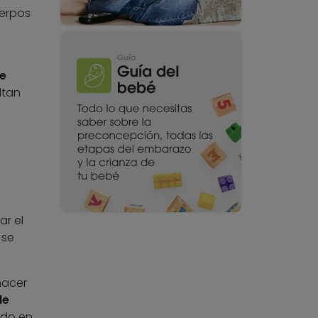
uerpos
de
ltan
ar el
 se
hacer
de
odo en