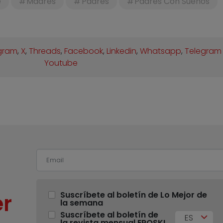
é
Madres
Padres
Padres Con Sueños
gram
,
X
,
Threads
,
Facebook
,
Linkedin
,
Whatsapp
,
Telegram
Youtube
r
Suscríbete al boletín de Lo Mejor de
la semana
Suscríbete al boletín de
ES
la revista mensual EROSKI