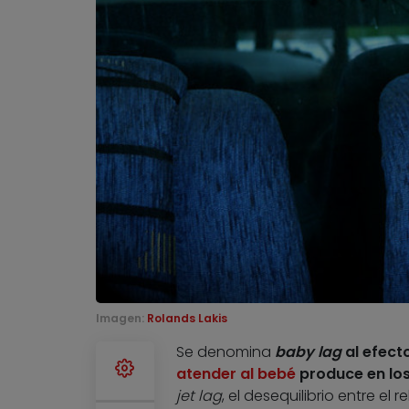
Imagen:
Rolands Lakis
Se denomina
baby lag
al efect
atender al bebé
produce en los
jet lag
, el desequilibrio entre el 