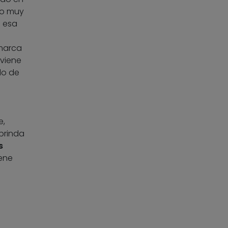
mo muy
n esa
 marca
nviene
do de
e,
brinda
s
iene