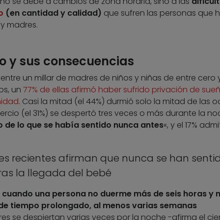
e no se debe a cambios de zona horaria, sino a las
dificul
o
(en cantidad y calidad)
que sufren las personas que 
 y madres.
ño y sus consecuencias
entre un millar de madres de niños y niñas de entre cero 
os, un
77% de ellas afirmó haber sufrido privación de sue
nidad
. Casi la mitad (el 44%) durmió solo la mitad de las 
cio (el 31%) se despertó tres veces o más durante la noc
de lo que se había sentido nunca antes
«, y el 17% admi
es recientes afirman que nunca se han senti
as la llegada del bebé
o cuando una persona no duerme más de seis horas y 
 de tiempo prolongado, al menos varias semanas
es se despiertan varias veces por la noche -afirma el cien