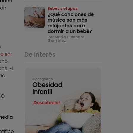
tades
han
Bebés y etapas
¿Qué canciones de
música son más
relajantes para
dormir a un bebé?
Por María Huidobro
González
y
De interés
ño en
ocho
he. El
tió
do
media
tífico