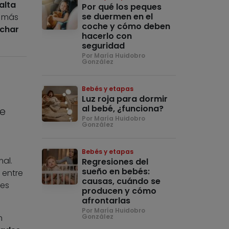
alta
Por qué los peques
se duermen en el
s más
coche y cómo deben
uchar
hacerlo con
seguridad
Por María Huidobro
González
Bebés y etapas
Luz roja para dormir
al bebé, ¿funciona?
de
Por María Huidobro
González
Bebés y etapas
al.
Regresiones del
sueño en bebés:
 entre
causas, cuándo se
jes
producen y cómo
afrontarlas
Por María Huidobro
n
González