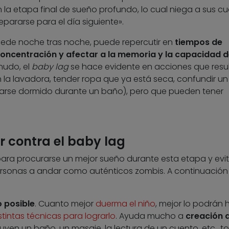
n la etapa final de sueño profundo, lo cual niega a sus c
epararse para el día siguiente».
ucede noche tras noche, puede repercutir en
tiempos de
concentración y afectar a la memoria y la capacidad 
nudo, el
baby lag
se hace evidente en acciones que resu
la lavadora, tender ropa que ya está seca, confundir un
edarse dormido durante un baño), pero que pueden tener
r contra el baby lag
 para procurarse un mejor sueño durante esta etapa y evit
rsonas a andar como auténticos zombis. A continuación
o posible
. Cuanto mejor
duerma el niño
, mejor lo podrán 
stintas técnicas para lograrlo
. Ayuda mucho a
creación 
luyen un baño, un masaje, la lectura de un cuento, etc., t