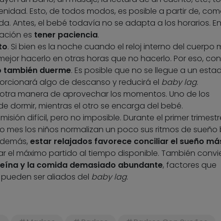
renidad. Esto, de todos modos, es posible a partir de, co
ida. Antes, el bebé todavía no se adapta a los horarios. E
dación es
tener paciencia
.
to
. Si bien es la noche cuando el reloj interno del cuerpo
mejor hacerlo en otras horas que no hacerlo. Por eso, co
o también duerme
. Es posible que no se llegue a un esta
orcionará algo de descanso y reducirá el
baby lag
.
s otra manera de aprovechar los momentos. Uno de los
e dormir, mientras el otro se encarga del bebé.
 misión difícil, pero no imposible. Durante el primer trimestr
rto mes los niños normalizan un poco sus ritmos de sueño 
o demás,
estar relajados favorece conciliar el sueño má
car el máximo partido al tiempo disponible. También conv
afeína y la comida demasiado abundante
, factores que
y pueden ser aliados del
baby lag
.