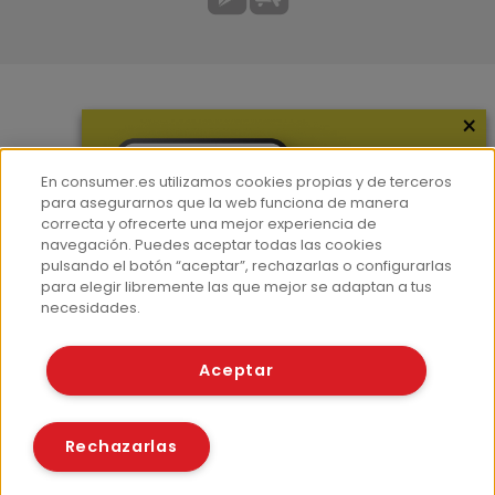
×
Más información
¿Quiénes somos?
En consumer.es utilizamos cookies propias y de terceros
Hemeroteca
para asegurarnos que la web funciona de manera
correcta y ofrecerte una mejor experiencia de
Contacto
navegación. Puedes aceptar todas las cookies
pulsando el botón “aceptar”, rechazarlas o configurarlas
Prensa
para elegir libremente las que mejor se adaptan a tus
Corpus Lingüístico Consumer
necesidades.
© Fundación EROSKI
Aceptar
Aviso legal
Políticas de privacidad
Políticas de cookies
Rechazarlas