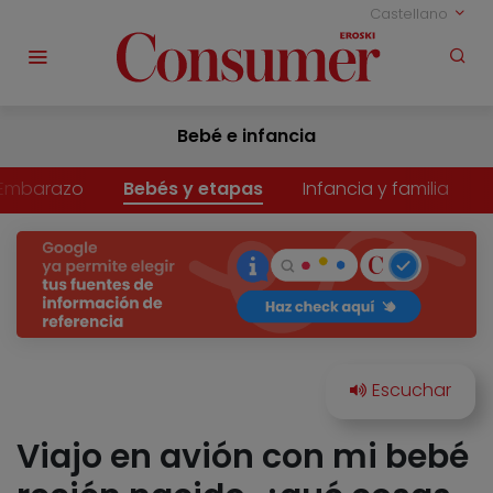
Castellano
Bebé e infancia
Embarazo
Bebés y etapas
Infancia y familia
Viajo en avión con mi bebé