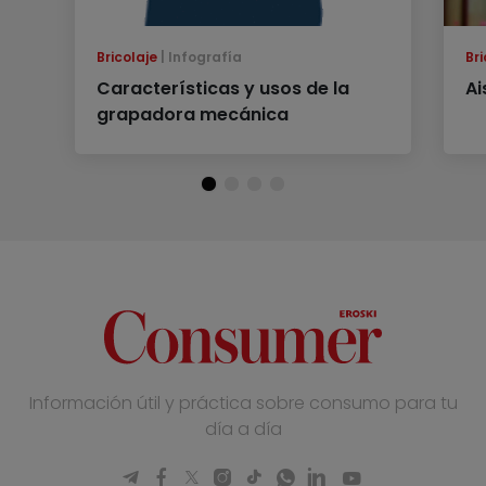
Bricolaje
Infografía
Bri
Características y usos de la
Ai
grapadora mecánica
Información útil y práctica sobre consumo para tu
día a día