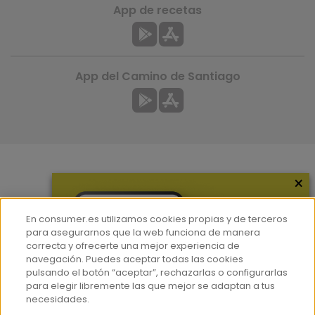
App de recetas
App del Camino de Santiago
×
Más información
¿Quiénes somos?
En consumer.es utilizamos cookies propias y de terceros
Hemeroteca
para asegurarnos que la web funciona de manera
correcta y ofrecerte una mejor experiencia de
Contacto
navegación. Puedes aceptar todas las cookies
pulsando el botón “aceptar”, rechazarlas o configurarlas
Prensa
para elegir libremente las que mejor se adaptan a tus
Corpus Lingüístico Consumer
necesidades.