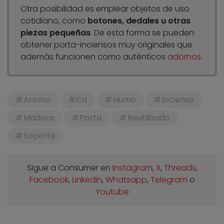
Otra posibilidad es emplear objetos de uso
cotidiano, como
botones, dedales u otras
piezas pequeñas
. De esta forma se pueden
obtener porta-inciensos muy originales que
además funcionen como auténticos
adornos
.
Aroma
Cd
Humo
Incienso
Madera
Porta
Reutilizado
Soporte
Sigue a Consumer en
Instagram
,
X
,
Threads
,
Facebook
,
Linkedin
,
Whatsapp
,
Telegram
o
Youtube