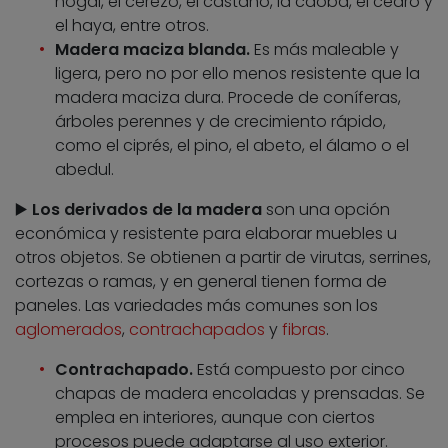
nogal, el cerezo, el castaño, la caoba, el cedro y
el haya, entre otros.
Madera maciza blanda.
Es más maleable y
ligera, pero no por ello menos resistente que la
madera maciza dura. Procede de coníferas,
árboles perennes y de crecimiento rápido,
como el ciprés, el pino, el abeto, el álamo o el
abedul.
▶️
Los derivados de la madera
son una opción
económica y resistente para elaborar muebles u
otros objetos. Se obtienen a partir de virutas, serrines,
cortezas o ramas, y en general tienen forma de
paneles. Las variedades más comunes son los
aglomerados
,
contrachapados
y
fibras
.
Contrachapado.
Está compuesto por cinco
chapas de madera encoladas y prensadas. Se
emplea en interiores, aunque con ciertos
procesos puede adaptarse al uso exterior.