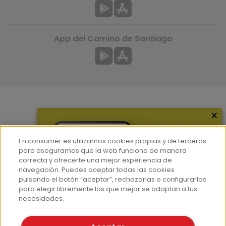
App del Camino de Santiago
×
Más información
¿Quiénes somos?
En consumer.es utilizamos cookies propias y de terceros
Hemeroteca
para asegurarnos que la web funciona de manera
correcta y ofrecerte una mejor experiencia de
Contacto
navegación. Puedes aceptar todas las cookies
pulsando el botón “aceptar”, rechazarlas o configurarlas
Prensa
para elegir libremente las que mejor se adaptan a tus
Corpus Lingüístico Consumer
necesidades.
© Fundación EROSKI