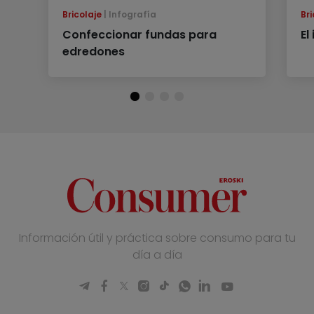
Bricolaje
Infografía
Bri
Confeccionar fundas para
El
edredones
Información útil y práctica sobre consumo para tu
día a día