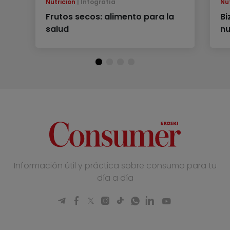
Nutrición
Infografía
Nu
Frutos secos: alimento para la
Bi
salud
n
Información útil y práctica sobre consumo para tu
día a día