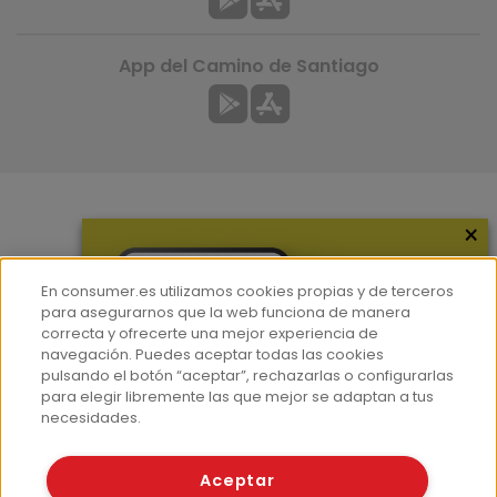
App del Camino de Santiago
×
Más información
¿Quiénes somos?
En consumer.es utilizamos cookies propias y de terceros
Hemeroteca
para asegurarnos que la web funciona de manera
correcta y ofrecerte una mejor experiencia de
Contacto
navegación. Puedes aceptar todas las cookies
pulsando el botón “aceptar”, rechazarlas o configurarlas
Prensa
para elegir libremente las que mejor se adaptan a tus
Corpus Lingüístico Consumer
necesidades.
© Fundación EROSKI
Aceptar