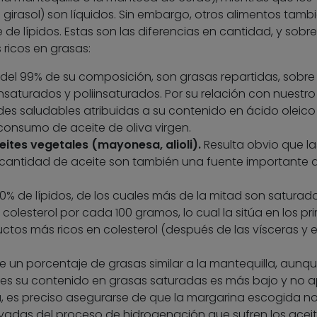
e girasol) son líquidos. Sin embargo, otros alimentos tamb
e lípidos. Estas son las diferencias en cantidad, y sobr
 ricos en grasas:
del 99% de su composición, son grasas repartidas, sobre
saturados y poliinsaturados. Por su relación con nuestro
des saludables atribuidas a su contenido en ácido oleico
 consumo de aceite de oliva virgen.
ites vegetales (mayonesa, alioli).
Resulta obvio que la
 cantidad de aceite son también una fuente importante 
% de lípidos, de los cuales más de la mitad son saturado
lesterol por cada 100 gramos, lo cual la sitúa en los pr
uctos más ricos en colesterol (después de las vísceras y e
e un porcentaje de grasas similar a la mantequilla, aunqu
les su contenido en grasas saturadas es más bajo y no 
da, es preciso asegurarse de que la margarina escogida n
ivadas del proceso de hidrogenación que sufren los acei