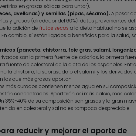
ertirlos en grasas sólidas para untar).
eces, avellanas) y semillas (pipas, sésamo).
A pesar de
ías y grasas (alrededor del 60%), datos provenientes del
ue la adición de
frutos secos
a la dieta habitual no se as
n cambio, sí están ligados a beneficios para la salud, s
.
icos (panceta, chistorra, foie gras, salami, longaniza
rivados son la primera fuente de calorías, la primera fue
a fuente de colesterol de la dieta de los españoles. Entre
o la chistorra, la sobrasada o el salami, y los derivado
on los que más grasas aportan.
os más curados contienen menos agua en su composició
s están concentrados. Aportarán así más calcio, más calorí
 Un 35%-40% de su composición son grasas y la gran may
tenido en colesterol y sal no es tampoco despreciable.
ara reducir y mejorar el aporte de