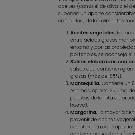
aceites (como el de oliva o el d
suponen un aporte considerable d
en calidad, de los alimentos más
Aceites vegetales.
En más 
entre ácidos grasos monoin
entorno y por las propieda
polifenoles, se aconseja el
Salsas elaboradas con ace
salsas que contienen gran
grasas (más del 85%).
Mantequilla.
Contiene un 80
Además, aporta 250 mg de co
puestos de la lista de prod
huevo).
Margarina.
La mayoría tien
provenir de aceites vegeta
colesterol. En contraparti
contiene grasas trans (der