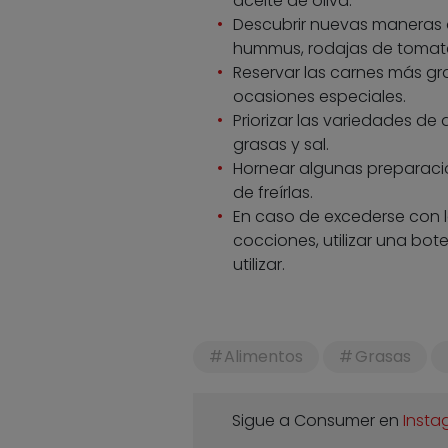
aceite de oliva.
Descubrir nuevas maneras de
hummus, rodajas de tomate 
Reservar las carnes más gr
ocasiones especiales.
Priorizar las variedades de
grasas y sal.
Hornear algunas preparac
de freírlas.
En caso de excederse con l
cocciones, utilizar una bo
utilizar.
Alimentos
Grasas
Sigue a Consumer en
Insta