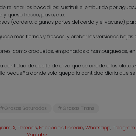
 rellenar los bocadillos: sustituir el embutido por aguac
y queso fresco, pavo, etc.
asas (cordero, algunas partes del cerdo y el vacuno) par
 queso más tiernas y frescas, y probar las versiones bajas 
iones, como croquetas, empanadas o hamburguesas, en 
a cantidad de aceite de oliva que se añade a los platos 
tella pequeña donde solo quepa la cantidad diaria que s
Grasas Saturadas
Grasas Trans
gram
,
X
,
Threads
,
Facebook
,
Linkedin
,
Whatsapp
,
Telegram
Youtube