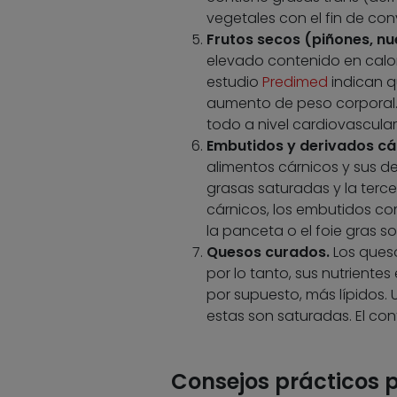
vegetales con el fin de conv
Frutos secos (piñones, nu
elevado contenido en calor
estudio
Predimed
indican q
aumento de peso corporal. E
todo a nivel cardiovascular
Embutidos y derivados cárn
alimentos cárnicos y sus de
grasas saturadas y la tercer
cárnicos, los embutidos com
la panceta o el foie gras s
Quesos curados.
Los ques
por lo tanto, sus nutriente
por supuesto, más lípidos.
estas son saturadas. El con
Consejos prácticos p