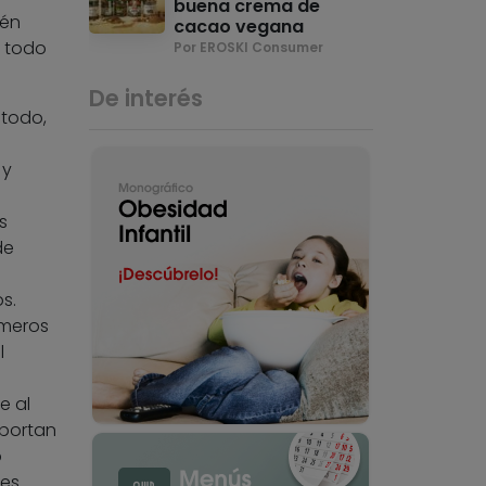
buena crema de
ién
cacao vegana
e todo
Por EROSKI Consumer
De interés
 todo,
 y
s
de
s.
imeros
l
e al
aportan
o
tes