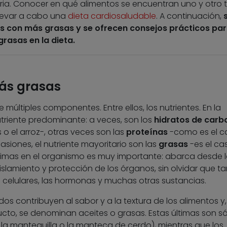
ia. Conocer en qué alimentos se encuentran uno y otro 
llevar a cabo una
dieta cardiosaludable
. A continuación,
os con más grasas y se ofrecen consejos prácticos pa
grasas en la dieta.
ás grasas
múltiples componentes. Entre ellos, los nutrientes. En la
triente predominante: a veces, son los
hidratos de carb
 o el arroz-, otras veces son las
proteínas
-como es el c
asiones, el nutriente mayoritario son las
grasas
-es el ca
últimas en el organismo es muy importante: abarca desde 
slamiento y protección de los órganos, sin olvidar que t
celulares, las hormonas y muchas otras sustancias.
idos contribuyen al sabor y a la textura de los alimentos y,
to, se denominan aceites o grasas. Estas últimas son só
a mantequilla o la manteca de cerdo), mientras que los