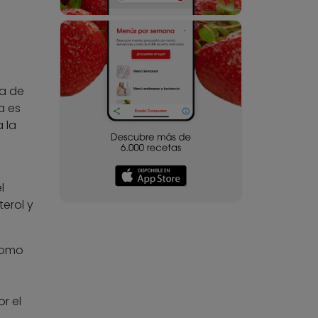
la de
a es
 la
l
terol y
 como
r el