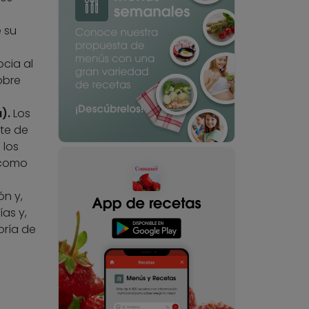
 su
ocia al
obre
).
Los
nte de
 los
s como
n y,
as y,
oría de