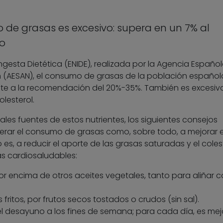
 de grasas es excesivo: supera en un 7% al
o
gesta Dietética (ENIDE), realizada por la Agencia Españo
ón (AESAN), el consumo de grasas de la población español
ente a la recomendación del 20%-35%. También es excesiva
lesterol.
pales fuentes de estos nutrientes, los siguientes consejos
erar el consumo de grasas como, sobre todo, a mejorar e
 es, a reducir el aporte de las grasas saturadas y el coles
s cardiosaludables:
a por encima de otros aceites vegetales, tanto para aliñar
fritos, por frutos secos tostados o crudos (sin sal).
l desayuno a los fines de semana; para cada día, es mejo