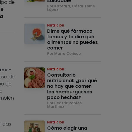
saludable
tipo de
Por Katedra, César Tomé
se
López
ra
Nutrición
Dime qué fármaco
tomas y te diré qué
alimentos no puedes
comer
Por María Corisco
ono
-
Nutrición
Consultorio
aso de
nutricional: ¿por qué
so de
no hay que comer
la
las hamburguesas
poco hechas?
ambién
Por Beatriz Robles
Martínez
Nutrición
lidas
Cómo elegir una