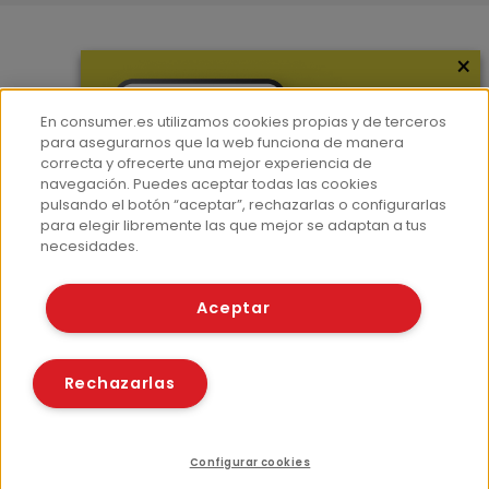
×
Más información
¿Quiénes somos?
En consumer.es utilizamos cookies propias y de terceros
Hemeroteca
para asegurarnos que la web funciona de manera
correcta y ofrecerte una mejor experiencia de
Contacto
navegación. Puedes aceptar todas las cookies
pulsando el botón “aceptar”, rechazarlas o configurarlas
Prensa
para elegir libremente las que mejor se adaptan a tus
Corpus Lingüístico Consumer
necesidades.
© Fundación EROSKI
Aceptar
Aviso legal
Políticas de privacidad
Políticas de cookies
Rechazarlas
Configurar cookies