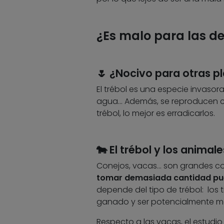
¿Es malo para las d
🌷 ¿Nocivo para otras p
El trébol es una especie invasor
agua… Además, se reproducen con 
trébol, lo mejor es erradicarlos.
🐄 El trébol y los animale
Conejos, vacas… son grandes com
tomar demasiada cantidad pue
depende del tipo de trébol: los 
ganado y ser potencialmente mo
Respecto a las vacas, el estudio