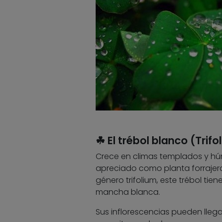
☘ El trébol blanco (Trif
Crece en climas templados y hú
apreciado como planta forrajera
género trifolium, este trébol tien
mancha blanca.
Sus inflorescencias pueden llega