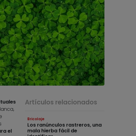
Artículos relacionados
tuales
lanca,
e
Bricolaje
s
Los ranúnculos rastreros, una
mala hierba fácil de
ra el