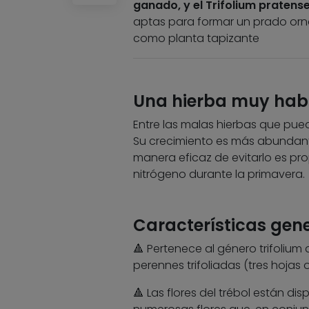
ganado, y el Trifolium pratens
aptas para formar un prado ornam
como planta tapizante
Una hierba muy habi
Entre las malas hierbas que pued
Su crecimiento es más abundant
manera eficaz de evitarlo es p
nitrógeno durante la primavera.
Características gene
🔺 Pertenece al género trifoliu
perennes trifoliadas (tres hojas o
🔺 Las flores del trébol están d