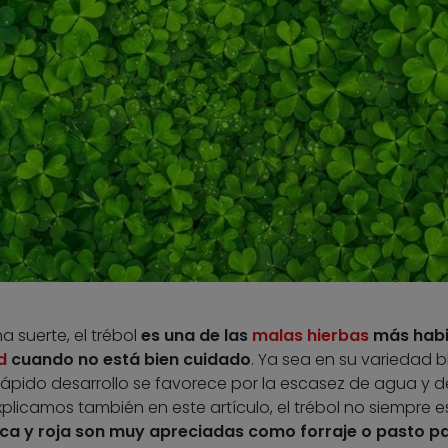
suerte, el trébol
es una de las
malas hierbas
más habi
d
cuando no está bien cuidado
. Ya sea en su variedad b
y rápido desarrollo se favorece por la escasez de agua y d
licamos también en este artículo, el trébol no siempre e
ca y roja son muy apreciadas como forraje o pasto pa