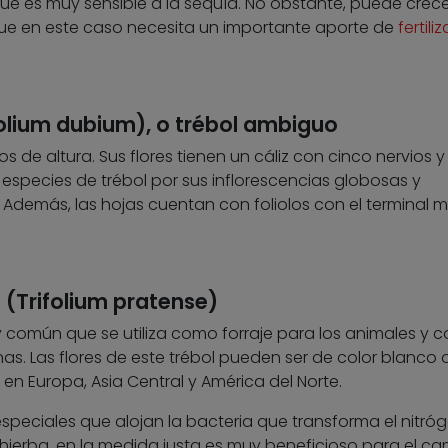
ue es muy sensible a la sequía. No obstante, puede crece
ue en este caso necesita un importante aporte de
fertili
ifolium dubium), o trébol ambiguo
 de altura. Sus flores tienen un cáliz con cinco nervios y
s especies de trébol por sus inflorescencias globosas y
 Además, las hojas cuentan con foliolos con el terminal 
a (Trifolium pratense)
 común que se utiliza como forraje para los animales y 
as. Las flores de este trébol pueden ser de color blanco 
 en Europa, Asia Central y América del Norte.
speciales que alojan la bacteria que transforma el nitró
 hierba, en la medida justa es muy beneficioso para el c