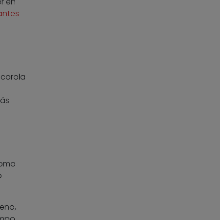
r en
zantes
 corola
más
como
o
geno,
ampo.