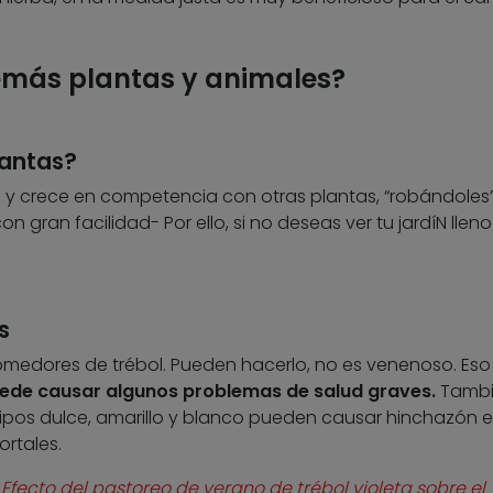
emás plantas y animales?
lantas?
a y crece en competencia con otras plantas, “robándoles” 
gran facilidad- Por ello, si no deseas ver tu jardíN llen
s
edores de trébol. Pueden hacerlo, no es venenoso. Eso 
de causar algunos problemas de salud graves.
Tamb
tipos dulce, amarillo y blanco pueden causar hinchazón e
rtales.
Efecto del pastoreo de verano de trébol violeta sobre el