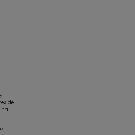
y
res del
 una
ta