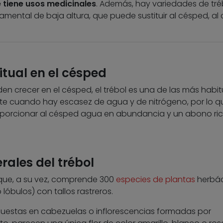
e tiene usos medicinales
. Además, hay variedades de tré
ental de baja altura, que puede sustituir al césped, al 
tual en el césped
en crecer en el césped, el trébol es una de las más habit
e cuando hay escasez de agua y de nitrógeno, por lo q
roporcionar al césped agua en abundancia y un abono ri
rales del trébol
m que, a su vez, comprende 300
especies de plantas
herbá
 lóbulos) con tallos rastreros.
ispuestas en cabezuelas o inflorescencias formadas por