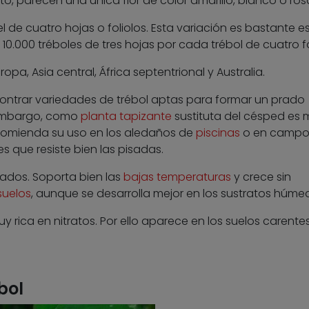
o, parecen una única flor de color amarillo, blanco o ros
 de cuatro hojas o foliolos. Esta variación es bastante e
0.000 tréboles de tres hojas por cada trébol de cuatro fo
opa, Asia central, África septentrional y Australia.
ontrar variedades de trébol aptas para formar un prado
 embargo, como
planta tapizante
sustituta del césped es 
ecomienda su uso en los aledaños de
piscinas
o en campo
s que resiste bien las pisadas.
ados. Soporta bien las
bajas temperaturas
y crece sin
suelos
, aunque se desarrolla mejor en los sustratos húme
y rica en nitratos. Por ello aparece en los suelos carente
bol