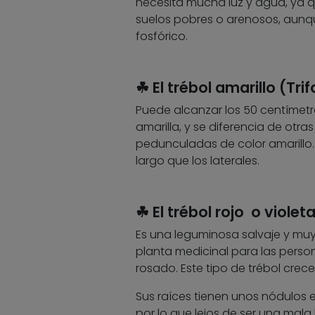
necesita mucha luz y agua, ya q
suelos pobres o arenosos, aunq
fosfórico.
☘ El trébol amarillo (Tr
Puede alcanzar los 50 centímetros
amarilla, y se diferencia de otra
pedunculadas de color amarillo.
largo que los laterales.
☘ El trébol rojo o violet
Es una leguminosa salvaje y muy
planta medicinal para las person
rosado. Este tipo de trébol crece
Sus raíces tienen unos nódulos e
por lo que lejos de ser una mala