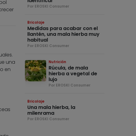
identificar
bol
Por EROSKI Consumer
crecer
Bricolaje
Medidas para acabar con el
llantén, una mala hierba muy
habitual
Por EROSKI Consumer
uales.
ue una
Nutrición
Rúcula, de mala
co en
hierba a vegetal de
lujo
Por EROSKI Consumer
Bricolaje
Una mala hierba, la
ceas
milenrama
Por EROSKI Consumer