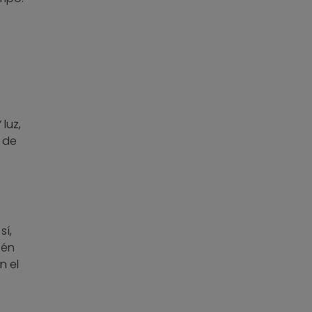
luz,
o de
sí,
ién
n el