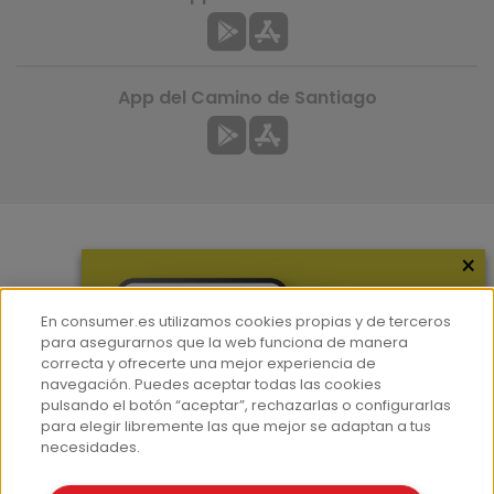
App del Camino de Santiago
×
Más información
¿Quiénes somos?
En consumer.es utilizamos cookies propias y de terceros
Hemeroteca
para asegurarnos que la web funciona de manera
correcta y ofrecerte una mejor experiencia de
Contacto
navegación. Puedes aceptar todas las cookies
pulsando el botón “aceptar”, rechazarlas o configurarlas
Prensa
para elegir libremente las que mejor se adaptan a tus
Corpus Lingüístico Consumer
necesidades.