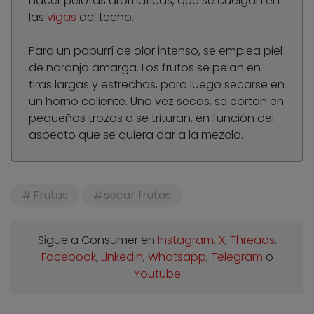
hacer pelotas aromáticas, que se cuelgan en
las
vigas
del techo.
Para un popurrí de olor intenso, se emplea piel
de naranja amarga. Los frutos se pelan en
tiras largas y estrechas, para luego secarse en
un horno caliente. Una vez secas, se cortan en
pequeños trozos o se trituran, en función del
aspecto que se quiera dar a la mezcla.
Frutas
secar frutas
Sigue a Consumer en
Instagram
,
X
,
Threads
,
Facebook
,
Linkedin
,
Whatsapp
,
Telegram
o
Youtube