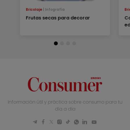
Bricolaje
Infografía
Bri
Frutas secas para decorar
Co
e
Información útil y práctica sobre consumo para tu
día a día