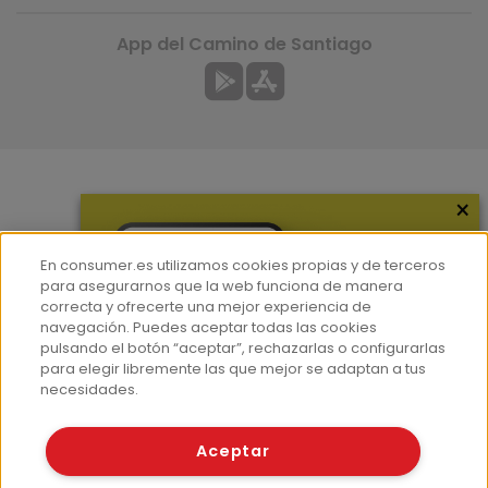
App del Camino de Santiago
×
Más información
¿Quiénes somos?
En consumer.es utilizamos cookies propias y de terceros
Hemeroteca
para asegurarnos que la web funciona de manera
correcta y ofrecerte una mejor experiencia de
Contacto
navegación. Puedes aceptar todas las cookies
pulsando el botón “aceptar”, rechazarlas o configurarlas
Prensa
para elegir libremente las que mejor se adaptan a tus
Corpus Lingüístico Consumer
necesidades.
© Fundación EROSKI
Aceptar
Aviso legal
Políticas de privacidad