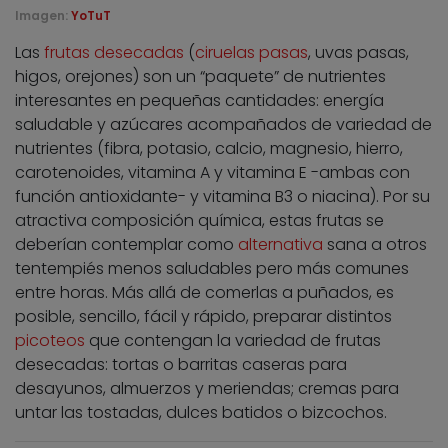
Imagen:
YoTuT
Las
frutas desecadas
(
ciruelas pasas
, uvas pasas,
higos, orejones) son un “paquete” de nutrientes
interesantes en pequeñas cantidades: energía
saludable y azúcares acompañados de variedad de
nutrientes (fibra, potasio, calcio, magnesio, hierro,
carotenoides, vitamina A y vitamina E -ambas con
función antioxidante- y vitamina B3 o niacina). Por su
atractiva composición química, estas frutas se
deberían contemplar como
alternativa
sana a otros
tentempiés menos saludables pero más comunes
entre horas. Más allá de comerlas a puñados, es
posible, sencillo, fácil y rápido, preparar distintos
picoteos
que contengan la variedad de frutas
desecadas: tortas o barritas caseras para
desayunos, almuerzos y meriendas; cremas para
untar las tostadas, dulces batidos o bizcochos.