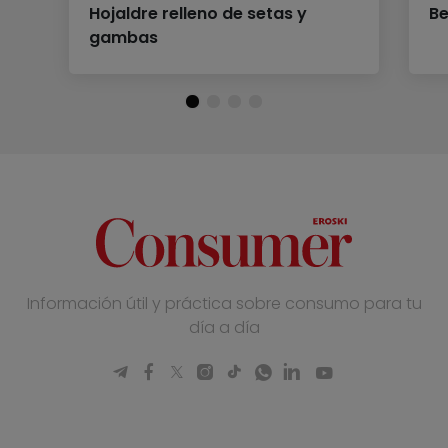
Hojaldre relleno de setas y
Be
gambas
Información útil y práctica sobre consumo para tu
día a día