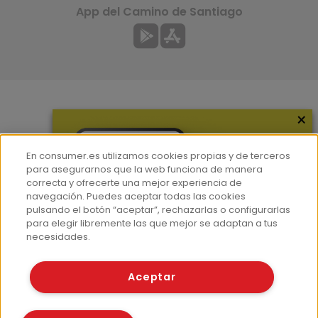
App del Camino de Santiago
×
Más información
¿Quiénes somos?
En consumer.es utilizamos cookies propias y de terceros
Hemeroteca
para asegurarnos que la web funciona de manera
correcta y ofrecerte una mejor experiencia de
Contacto
navegación. Puedes aceptar todas las cookies
pulsando el botón “aceptar”, rechazarlas o configurarlas
Prensa
para elegir libremente las que mejor se adaptan a tus
Corpus Lingüístico Consumer
necesidades.
© Fundación EROSKI
Aceptar
Aviso legal
Políticas de privacidad
Políticas de cookies