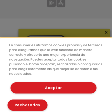
×
Más información
¿Quiénes somos?
En consumer.es utilizamos cookies propias y de terceros
Hemeroteca
para asegurarnos que la web funciona de manera
correcta y ofrecerte una mejor experiencia de
Contacto
navegación. Puedes aceptar todas las cookies
pulsando el botón “aceptar”, rechazarlas o configurarlas
Prensa
para elegir libremente las que mejor se adaptan a tus
Corpus Lingüístico Consumer
necesidades.
© Fundación EROSKI
Aceptar
Aviso legal
Políticas de privacidad
Políticas de cookies
Rechazarlas