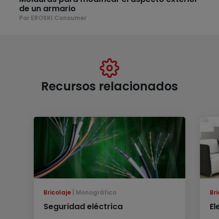
de un armario
Por EROSKI Consumer
Recursos relacionados
Bricolaje
Monográfico
Bri
Seguridad eléctrica
El