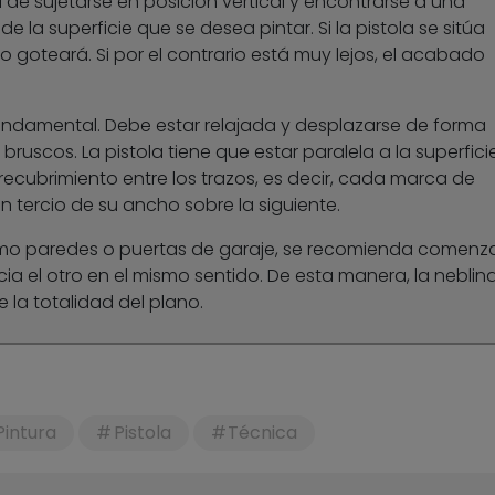
 de sujetarse en posición vertical y encontrarse a una
de la superficie que se desea pintar. Si la pistola se sitúa
 goteará. Si por el contrario está muy lejos, el acabado
ndamental. Debe estar relajada y desplazarse de forma
 bruscos. La pistola tiene que estar paralela a la superficie
ecubrimiento entre los trazos, es decir, cada marca de
n tercio de su ancho sobre la siguiente.
omo paredes o puertas de garaje, se recomienda comenz
a el otro en el mismo sentido. De esta manera, la neblin
 la totalidad del plano.
Pintura
Pistola
Técnica