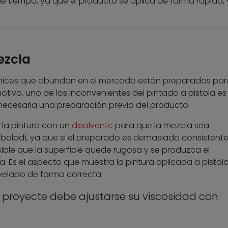
de tiempo, ya que el producto se aplica de forma rápida, 
ezcla
nices que abundan en el mercado están preparados par
motivo, uno de los inconvenientes del pintado a pistola es
 necesaria una preparación previa del producto.
 la pintura con un
disolvente
para que la mezcla sea
baladí, ya que si el preparado es demasiado consistente
ible que la superficie quede rugosa y se produzca el
a. Es el aspecto que muestra la pintura aplicada a pistol
velado de forma correcta.
e proyecte debe ajustarse su viscosidad con