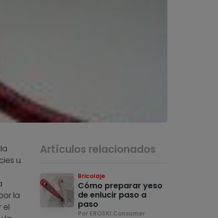
Artículos relacionados
la
cies u
o
Bricolaje
a
Cómo preparar yeso
de enlucir paso a
por la
paso
 el
Por EROSKI Consumer