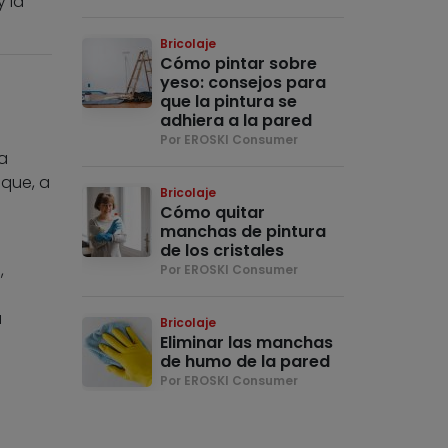
y la
Bricolaje
Cómo pintar sobre
yeso: consejos para
que la pintura se
adhiera a la pared
Por EROSKI Consumer
a
 que, a
Bricolaje
Cómo quitar
manchas de pintura
de los cristales
,
Por EROSKI Consumer
a
Bricolaje
Eliminar las manchas
de humo de la pared
Por EROSKI Consumer