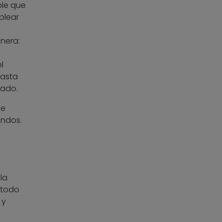
ble que
plear
nera:
l
hasta
rado.
se
undos.
la
 todo
 y