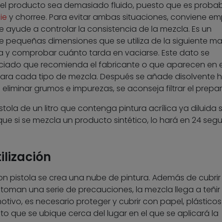
 el producto sea demasiado fluido, puesto que es proba
ie
y chorree. Para evitar ambas situaciones, conviene em
 ayude a controlar la consistencia de la mezcla. Es un
 pequeñas dimensiones que se utiliza de la siguiente ma
ra y comprobar cuánto tarda en vaciarse. Este dato se
iado que recomienda el fabricante o que aparecen en e
ara cada tipo de mezcla. Después se añade disolvente 
liminar grumos e impurezas, se aconseja filtrar el prepa
tola de un litro que contenga pintura acrílica ya diluida 
ue si se mezcla un producto sintético, lo hará en 24 seg
ilización
n pistola se crea una nube de pintura. Además de cubrir 
e toman una serie de precauciones, la mezcla llega a teñir
otivo, es necesario proteger y cubrir con papel, plásticos
o que se ubique cerca del lugar en el que se aplicará la