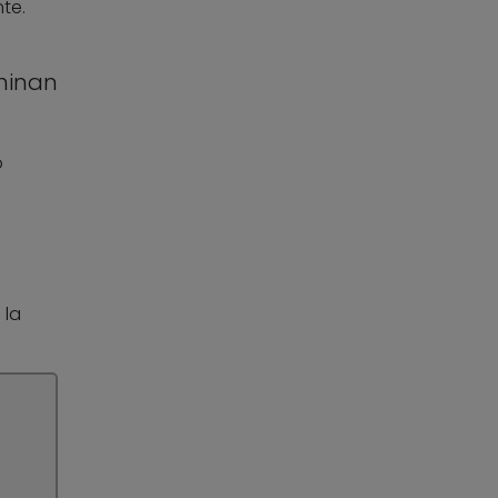
te.
rminan
o
 la