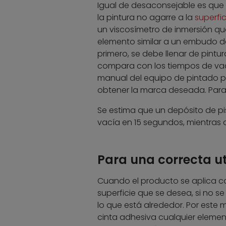
Igual de desaconsejable es que
la pintura no agarre a la
superfic
un viscosímetro de inmersión que
elemento similar a un embudo de
primero, se debe llenar de pintu
compara con los tiempos de vac
manual del equipo de pintado p
obtener la marca deseada. Para e
Se estima que un depósito de pis
vacía en 15 segundos, mientras q
Para una correcta ut
Cuando el producto se aplica co
superficie que se desea, si no s
lo que está alrededor. Por este m
cinta adhesiva cualquier element