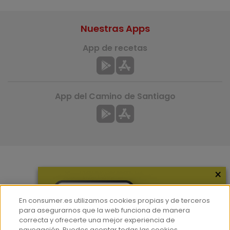
Nuestras Apps
App de recetas
App del Camino de Santiago
×
Más información
¿Quiénes somos?
En consumer.es utilizamos cookies propias y de terceros
Hemeroteca
para asegurarnos que la web funciona de manera
correcta y ofrecerte una mejor experiencia de
Contacto
navegación. Puedes aceptar todas las cookies