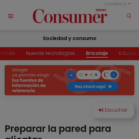
Castellano
Sociedad y consumo
vienda
Nuevas tecnologías
Bricolaje
Educac
Preparar la pared para