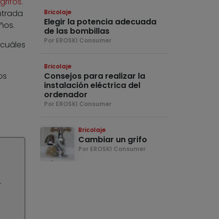
grifos
.
ntrada
Bricolaje
Elegir la potencia adecuada
ños.
de las bombillas
Por EROSKI Consumer
 cuáles
Bricolaje
os
Consejos para realizar la
instalación eléctrica del
ordenador
Por EROSKI Consumer
Bricolaje
Cambiar un grifo
Por EROSKI Consumer
.