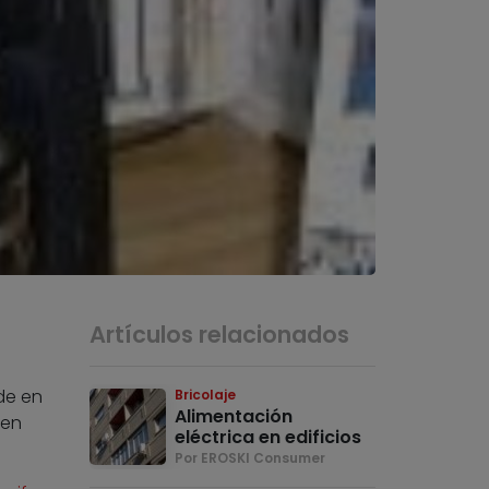
Artículos relacionados
de en
Bricolaje
Alimentación
 en
eléctrica en edificios
Por EROSKI Consumer