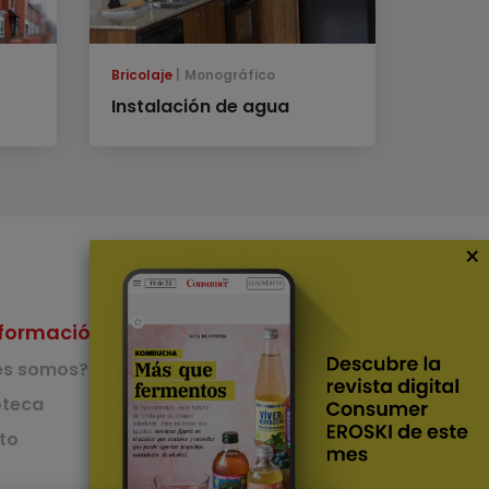
Bricolaje
Monográfico
Instalación de agua
×
formación
Nuestras Apps
es somos?
App de recetas
teca
to
App del Camino de