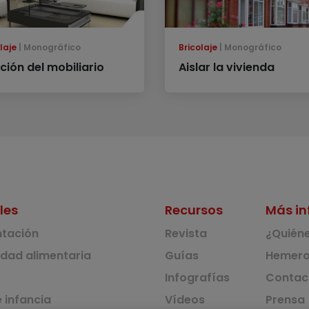
laje
Monográfico
Bricolaje
Monográfico
ción del mobiliario
Aislar la vivienda
les
Recursos
Más in
ntación
Revista
¿Quién
idad alimentaria
Guías
Hemero
Infografías
Contac
 infancia
Vídeos
Prensa