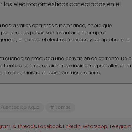
los electrodomésticos conectados en el
ía había varios aparatos funcionando, habrá que
or uno. Los pasos son: levantar el interruptor
eneral, encender el electrodoméstico y comprobar si la
rá cuando se produzca una derivación de corriente. De e
 frente a contactos directos e indirectos por fallos en la
corta el suministro en caso de fugas a tierra.
Fuentes De Agua
Tomas
gram
,
X
,
Threads
,
Facebook
,
Linkedin
,
Whatsapp
,
Telegram