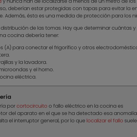
a
y nunca han de localizarse a menos de un metro de los
o, deberían estar protegidas con tapas para evitar la e
fe. Además, ésta es una medida de protección para los ni
distribución de las tomas. Hay que determinar cuántas y
na cocina debería tener:
 (A) para conectar el frigorífico y otros electrodoméstic
era.
jillas y la lavadora.
microondas y el horno.
cina eléctrica.
ería
ría por
cortocircuito
o fallo eléctrico en la cocina es
uptor del aparato en el que se ha detectado esa anomalía
ta el interruptor general, por lo que
localizar el fallo
suele