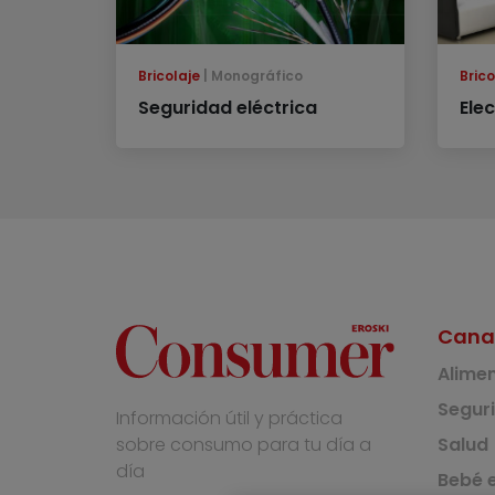
Bricolaje
Monográfico
Brico
Seguridad eléctrica
Elec
Cana
Alime
Segur
Información útil y práctica
Salud
sobre consumo para tu día a
día
Bebé e