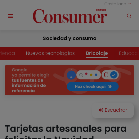
Castellano
Sociedad y consumo
vienda
Nuevas tecnologías
Bricolaje
Educac
Tarjetas artesanales para