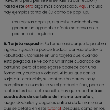
navideña pero permite entender su confección),
hasta este
otro
algo más complicado.
Aquí
, incluso,
hay ejemplos tanto de 3D como de pop-up.
Las tarjetas pop-up, «squash» o «hinchables»
generan un agradable efecto sorpresa en la
persona obsequiada
5. Tarjeta «squash».
Se llaman así porque la palabra
inglesa
squash
se puede traducir por «apretado» o
«abultado». Consiste en una tarjeta que, cuando
está plegada, se ve como un simple cuadrado de
cartulina, pero al desplegarse aparece con una
forma muy curiosa y original. Al igual que con la
tarjeta interminable, su confección parece muy
complicada cuando se ve el producto final, pero en
realidad es bastante sencillo. Hay que recortar
tres
cuadrados de cartulina del mismo tamaño
y,
luego, doblarlos y pegarlos entre sí de la manera en
que se detalla en este
tutorial
. Después, como en los