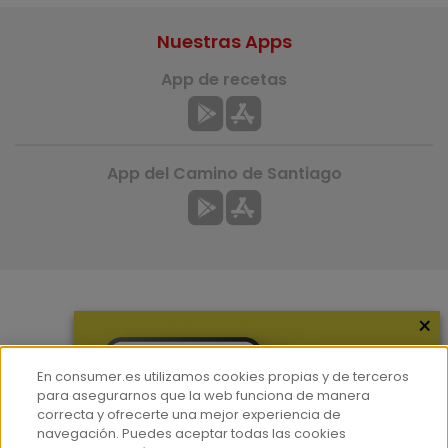
Nuestras Apps
App de recetas
App del Camino de Santiago
×
Más información
¿Quiénes somos?
En consumer.es utilizamos cookies propias y de terceros
Hemeroteca
para asegurarnos que la web funciona de manera
correcta y ofrecerte una mejor experiencia de
Contacto
navegación. Puedes aceptar todas las cookies