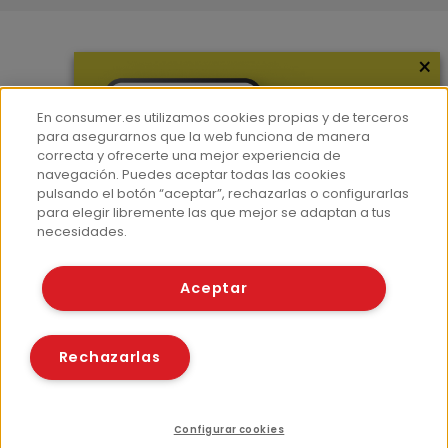
×
Más información
¿Quiénes somos?
En consumer.es utilizamos cookies propias y de terceros
Hemeroteca
para asegurarnos que la web funciona de manera
correcta y ofrecerte una mejor experiencia de
Contacto
navegación. Puedes aceptar todas las cookies
pulsando el botón “aceptar”, rechazarlas o configurarlas
Prensa
para elegir libremente las que mejor se adaptan a tus
Corpus Lingüístico Consumer
necesidades.
© Fundación EROSKI
Aceptar
Aviso legal
Políticas de privacidad
Políticas de cookies
Rechazarlas
Configurar cookies