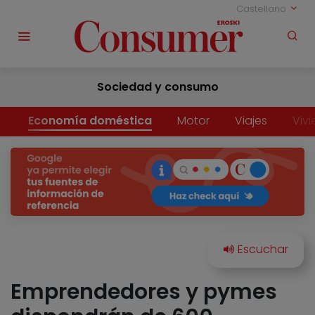
Castellano
Sociedad y consumo
Economía doméstica
Motor
Viajes
Viv
Emprendedores y pymes