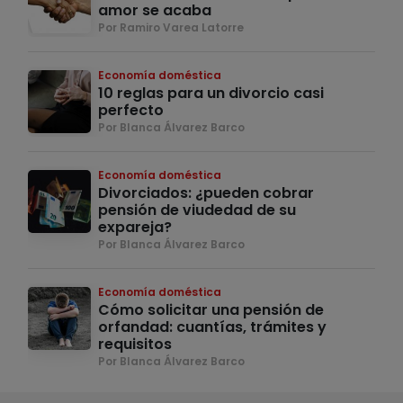
amor se acaba
Por Ramiro Varea Latorre
Economía doméstica
10 reglas para un divorcio casi
perfecto
Por Blanca Álvarez Barco
Economía doméstica
Divorciados: ¿pueden cobrar
pensión de viudedad de su
expareja?
Por Blanca Álvarez Barco
Economía doméstica
Cómo solicitar una pensión de
orfandad: cuantías, trámites y
requisitos
Por Blanca Álvarez Barco