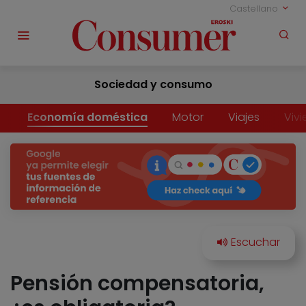
Castellano
Sociedad y consumo
Economía doméstica
Motor
Viajes
Viv
Pensión compensatoria,