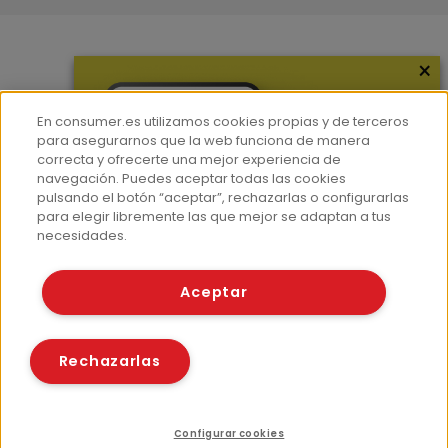
×
Más información
¿Quiénes somos?
En consumer.es utilizamos cookies propias y de terceros
Hemeroteca
para asegurarnos que la web funciona de manera
correcta y ofrecerte una mejor experiencia de
Contacto
navegación. Puedes aceptar todas las cookies
pulsando el botón “aceptar”, rechazarlas o configurarlas
Prensa
para elegir libremente las que mejor se adaptan a tus
Corpus Lingüístico Consumer
necesidades.
© Fundación EROSKI
Aceptar
Aviso legal
Políticas de privacidad
Políticas de cookies
Rechazarlas
Configurar cookies