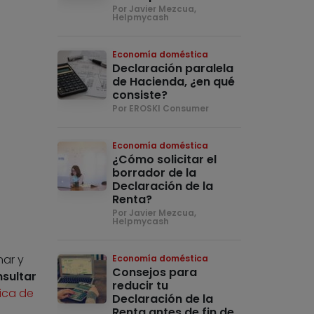
Por Javier Mezcua,
Helpmycash
Economía doméstica
Declaración paralela
de Hacienda, ¿en qué
consiste?
Por EROSKI Consumer
Economía doméstica
¿Cómo solicitar el
borrador de la
Declaración de la
Renta?
Por Javier Mezcua,
Helpmycash
nar y
Economía doméstica
Consejos para
sultar
reducir tu
ica de
Declaración de la
Renta antes de fin de