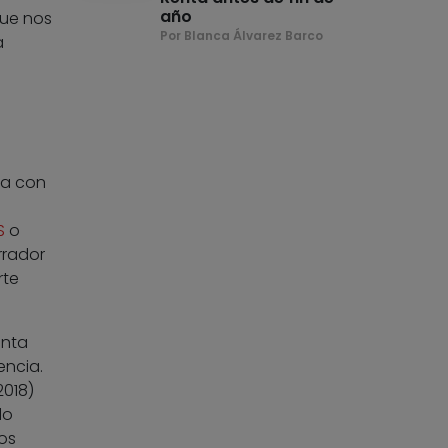
año
que nos
Por Blanca Álvarez Barco
a
ta con
e
S
o
rrador
rte
enta
encia.
2018)
do
os