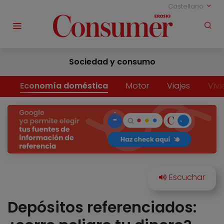
Castellano
Sociedad y consumo
Economía doméstica
Motor
Viajes
Viv
Depósitos referenciados: