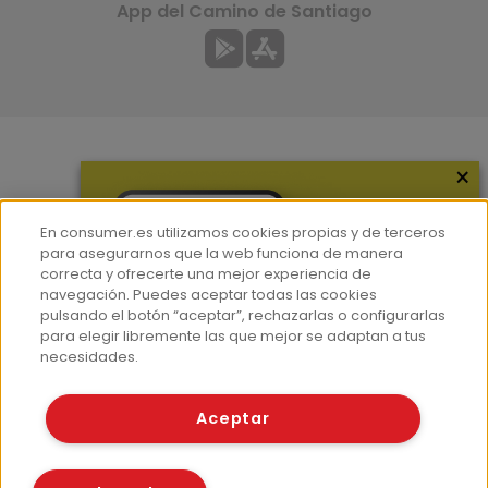
App del Camino de Santiago
×
Más información
¿Quiénes somos?
En consumer.es utilizamos cookies propias y de terceros
Hemeroteca
para asegurarnos que la web funciona de manera
correcta y ofrecerte una mejor experiencia de
Contacto
navegación. Puedes aceptar todas las cookies
pulsando el botón “aceptar”, rechazarlas o configurarlas
Prensa
para elegir libremente las que mejor se adaptan a tus
Corpus Lingüístico Consumer
necesidades.
© Fundación EROSKI
Aceptar
Aviso legal
Políticas de privacidad
Políticas de cookies