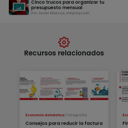
Cinco trucos para organizar tu
presupuesto mensual
Por Javier Mezcua, Helpmycash
Recursos relacionados
Economía doméstica
Infografía
Ec
Consejos para reducir la factura
Fi