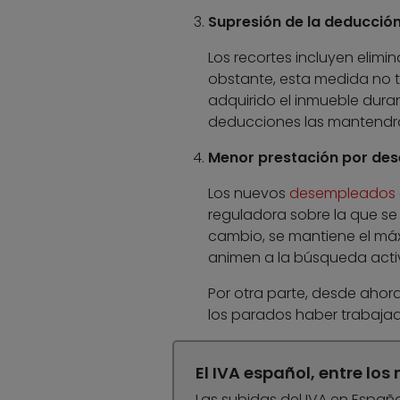
Supresión de la deducción
Los recortes incluyen elimi
obstante, esta medida no t
adquirido el inmueble duran
deducciones las mantendrán
Menor prestación por de
Los nuevos
desempleados
reguladora sobre la que se
cambio, se mantiene el máx
animen a la búsqueda activ
Por otra parte, desde ahor
los parados haber trabaja
El IVA español, entre los
Las subidas del IVA en Españ