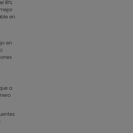
el 18%
 mejor
able en
jo en
mo
iones
 que a
úmero
fuentes
e