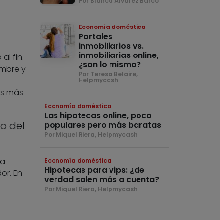
Por Blanca Álvarez Barco
Economía doméstica
Portales
inmobiliarios vs.
inmobiliarias online,
al fin.
¿son lo mismo?
embre y
Por Teresa Belaire,
Helpmycash
as más
Economía doméstica
Las hipotecas online, poco
o del
populares pero más baratas
Por Miquel Riera, Helpmycash
sa
Economía doméstica
Hipotecas para vips: ¿de
or. En
verdad salen más a cuenta?
Por Miquel Riera, Helpmycash