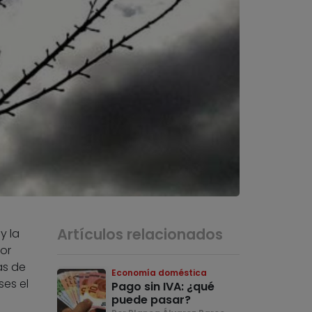
Artículos relacionados
y la
or
as de
Economía doméstica
es el
Pago sin IVA: ¿qué
puede pasar?