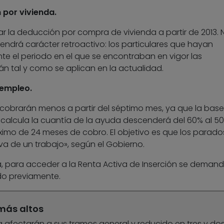
 por vivienda.
nar la deducción por compra de vivienda a partir de 2013. 
endrá carácter retroactivo: los particulares que hayan
te el periodo en el que se encontraban en vigor las
 tal y como se aplican en la actualidad.
sempleo.
cobrarán menos a partir del séptimo mes, ya que la base
 calcula la cuantía de la ayuda descenderá del 60% al 50
imo de 24 meses de cobro. El objetivo es que los parado
a de un trabajo», según el Gobierno.
a, para acceder a la Renta Activa de Inserción se deman
do previamente.
 más altos
a afectarán a sus tramos general y reducido en tres y do