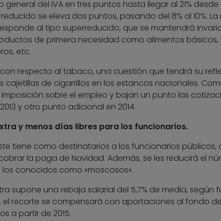
 general del IVA en tres puntos hasta llegar al 21% desde 
o reducido se eleva dos puntos, pasando del 8% al 10%. La
rresponde al tipo superreducido, que se mantendrá invari
 productos de primera necesidad como alimentos básicos,
bros, etc.
 con respecto al tabaco, una cuestión que tendrá su refle
s cajetillas de cigarrillos en los estancos nacionales. Co
a imposición sobre el empleo y bajan un punto las cotizac
2013 y otro punto adicional en 2014.
tra y menos días libres para los funcionarios.
te tiene como destinatarios a los funcionarios públicos,
 cobrar la paga de Navidad. Además, se les reducirá el n
ón, los conocidos como «moscosos».
tra supone una rebaja salarial del 5,7% de media, según 
te, el recorte se compensará con aportaciones al fondo d
s a partir de 2015.