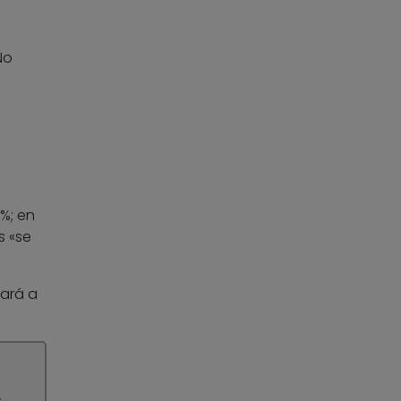
No
%; en
s «se
dará a
s