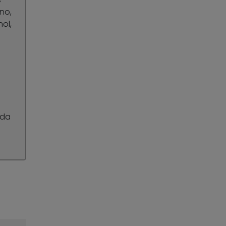
no,
ol,
ida