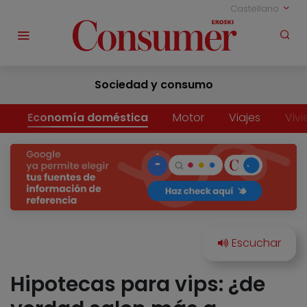
Castellano
Sociedad y consumo
Economía doméstica
Motor
Viajes
Viv
Hipotecas para vips: ¿de