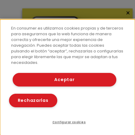
×
Más información
¿Quiénes somos?
En consumer.es utilizamos cookies propias y de terceros
Hemeroteca
para asegurarnos que la web funciona de manera
correcta y ofrecerte una mejor experiencia de
Contacto
navegación. Puedes aceptar todas las cookies
pulsando el botón “aceptar”, rechazarlas o configurarlas
Prensa
para elegir libremente las que mejor se adaptan a tus
Corpus Lingüístico Consumer
necesidades.
© Fundación EROSKI
Aceptar
Aviso legal
Políticas de privacidad
Políticas de cookies
Rechazarlas
Configurar cookies
Recursos relacionados
Compartir