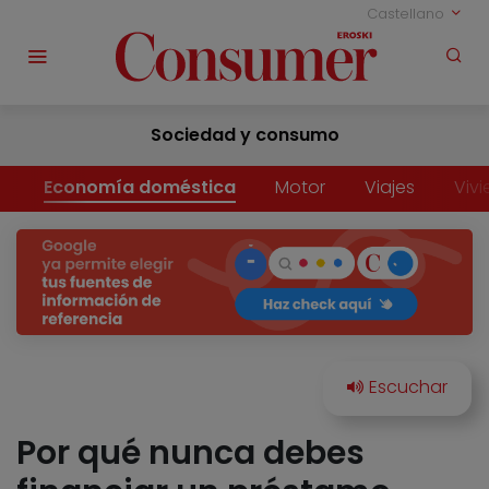
Castellano
Sociedad y consumo
Economía doméstica
Motor
Viajes
Viv
Por qué nunca debes