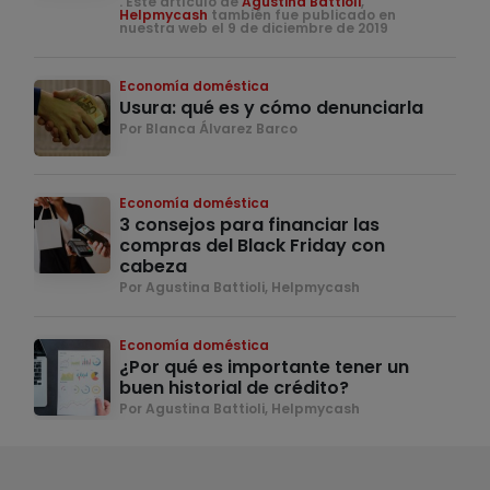
. Este artículo de
Agustina Battioli
,
Helpmycash
también fue publicado en
nuestra web el 9 de diciembre de 2019
Economía doméstica
Usura: qué es y cómo denunciarla
Por Blanca Álvarez Barco
Economía doméstica
3 consejos para financiar las
compras del Black Friday con
cabeza
Por Agustina Battioli, Helpmycash
Economía doméstica
¿Por qué es importante tener un
buen historial de crédito?
Por Agustina Battioli, Helpmycash