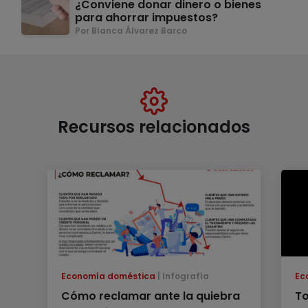
¿Conviene donar dinero o bienes
para ahorrar impuestos?
Por Blanca Álvarez Barco
Recursos relacionados
Economía doméstica
Infografía
Ec
Cómo reclamar ante la quiebra
To