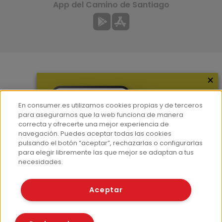
App del Camino de Santiago
×
Más información
¿Quiénes somos?
En consumer.es utilizamos cookies propias y de terceros
Hemeroteca
para asegurarnos que la web funciona de manera
correcta y ofrecerte una mejor experiencia de
Contacto
navegación. Puedes aceptar todas las cookies
pulsando el botón “aceptar”, rechazarlas o configurarlas
Prensa
para elegir libremente las que mejor se adaptan a tus
Corpus Lingüístico Consumer
necesidades.
© Fundación EROSKI
Aceptar
Aviso legal
Políticas de privacidad
Políticas de cookies