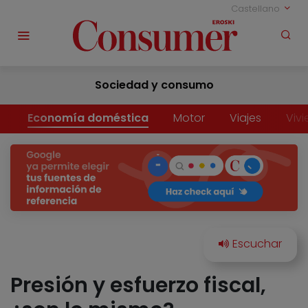
Castellano
Sociedad y consumo
Economía doméstica
Motor
Viajes
Viv
Presión y esfuerzo fiscal,