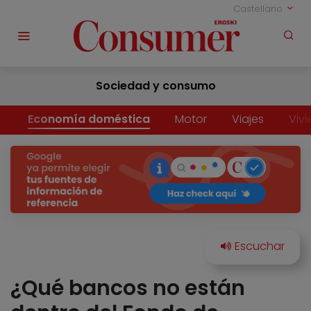
Castellano
Sociedad y consumo
Economía doméstica
Motor
Viajes
Viv
¿Qué bancos no están