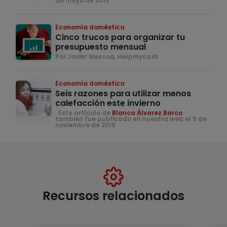
de mayo de 2015
Economía doméstica
Cinco trucos para organizar tu
presupuesto mensual
Por Javier Mezcua, Helpmycash
Economía doméstica
Seis razones para utilizar menos
calefacción este invierno
. Este artículo de
Blanca Álvarez Barco
también fue publicado en nuestra web el 9 de
noviembre de 2019
Recursos relacionados