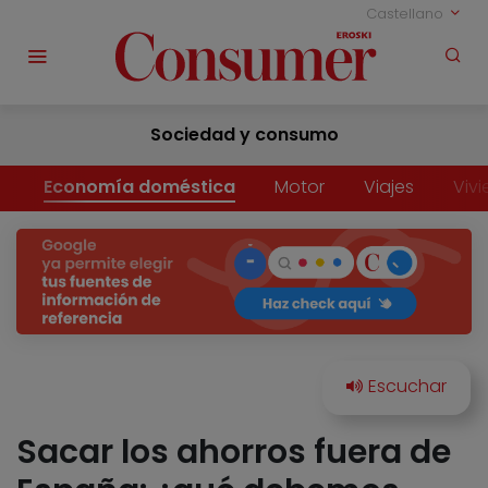
Castellano
Sociedad y consumo
Economía doméstica
Motor
Viajes
Viv
Sacar los ahorros fuera de