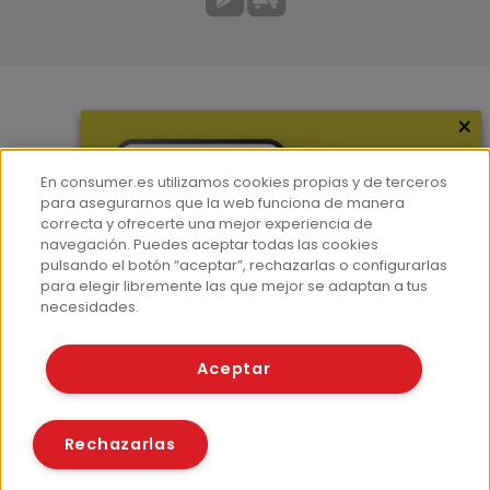
×
Más información
¿Quiénes somos?
En consumer.es utilizamos cookies propias y de terceros
Hemeroteca
para asegurarnos que la web funciona de manera
correcta y ofrecerte una mejor experiencia de
Contacto
navegación. Puedes aceptar todas las cookies
pulsando el botón “aceptar”, rechazarlas o configurarlas
Prensa
para elegir libremente las que mejor se adaptan a tus
Corpus Lingüístico Consumer
necesidades.
© Fundación EROSKI
Aceptar
Aviso legal
Políticas de privacidad
Políticas de cookies
Rechazarlas