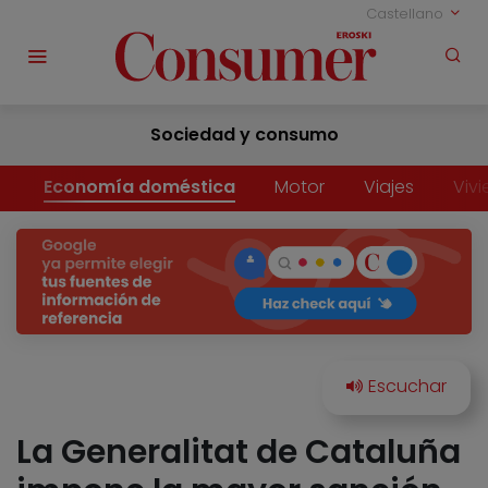
Castellano
Sociedad y consumo
Economía doméstica
Motor
Viajes
Viv
La Generalitat de Cataluña