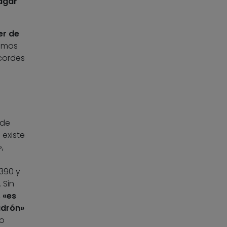
agar
er de
emos
cordes
ede
 existe
,
390 y
 Sin
,
«es
adrón»
ro