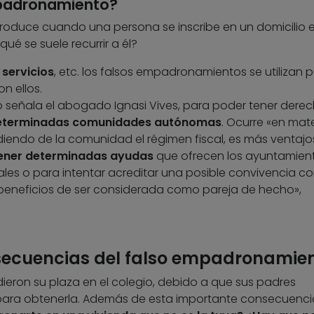
mpadronamiento?
oduce cuando una persona se inscribe en un domicilio e
qué se suele recurrir a él?
 servicios
, etc. los falsos empadronamientos se utilizan p
n ellos.
señala el abogado Ignasi Vives, para poder tener dere
 determinadas comunidades autónomas
. Ocurre «en mat
iendo de la comunidad el régimen fiscal, es más ventajo
ener determinadas ayudas
que ofrecen los ayuntamien
iales o para intentar acreditar una posible convivencia co
 beneficios de ser considerada como pareja de hecho»,
secuencias del falso empadronamie
ieron su plaza en el colegio, debido a que sus padres
 para obtenerla. Además de esta importante consecuenci