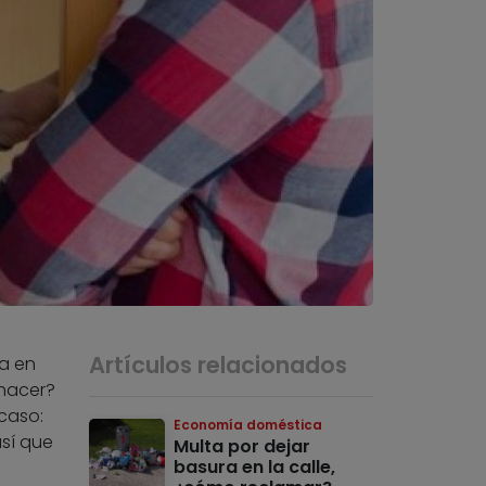
Artículos relacionados
za en
 hacer?
caso:
Economía doméstica
sí que
Multa por dejar
basura en la calle,