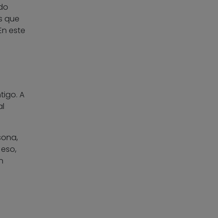
do
s que
En este
tigo. A
al
sona,
 eso,
n