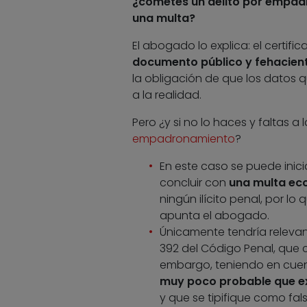
¿cometes un delito por empadr
una multa?
El abogado lo explica: el certif
documento público y fehacient
la obligación de que los datos
a la realidad.
Pero ¿y si no lo haces y faltas a
empadronamiento
?
En este caso se puede inic
concluir con
una multa ec
ningún ilícito penal, por l
apunta el abogado.
Únicamente tendría relevan
392 del Código Penal, que 
embargo, teniendo en cuent
muy poco probable que exi
y que se tipifique como fa