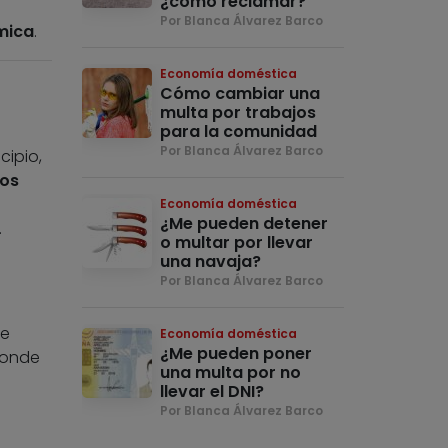
¿cómo reclamar?
Por Blanca Álvarez Barco
mica
.
Economía doméstica
Cómo cambiar una
multa por trabajos
para la comunidad
Por Blanca Álvarez Barco
cipio,
tos
Economía doméstica
¿Me pueden detener
.
o multar por llevar
una navaja?
Por Blanca Álvarez Barco
de
Economía doméstica
¿Me pueden poner
donde
una multa por no
llevar el DNI?
Por Blanca Álvarez Barco