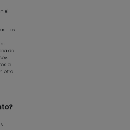
n el
ara las
cho
eria de
so».
tos a
n otra
nto?
a,