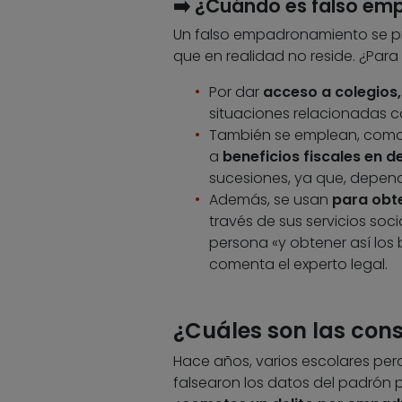
➡️ ¿Cuándo es falso e
Un falso empadronamiento se pr
que en realidad no reside. ¿Para 
Por dar
acceso a colegios,
situaciones relacionadas co
También se emplean, como 
a
beneficios fiscales en
sucesiones, ya que, depend
Además, se usan
para obt
través de sus servicios soc
persona «y obtener así los
comenta el experto legal.
¿Cuáles son las con
Hace años, varios escolares perd
falsearon los datos del padrón