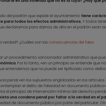
onarte en una vivienda que no es la tuya? ¿Hay que p
icado del padrón que expide el ayuntamiento
tiene caráct
e para todos los efectos administrativos.
Y todos ten
 que declaramos para darnos de alta en el padrón sean a
 la verdad? ¿Cuáles son las
consecuencias del falso
iar un procedimiento sancionador administrativo que pu
onómica
. Por lo tanto, «en un principio se entiende que no
o que entendemos que no puede ser tipificado como delito»
cia penal «en los supuestos englobados en los artículos 
contemplan el delito de falsedad en documento público».
a el principio de intervención mínima del derecho penal
sta una condena penal por faltar a la verdad en el p
lsedad de documento público por parte del particular. Ot