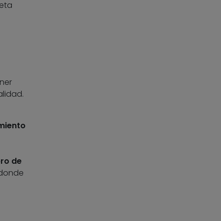
eta
ner
lidad.
miento
bro de
 donde