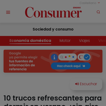
Castellano
Sociedad y consumo
Economía doméstica
Motor
Viajes
Viv
10 trucos refrescantes para