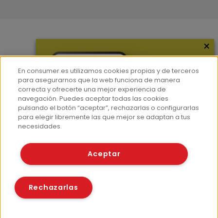
×
Más información
¿Quiénes somos?
En consumer.es utilizamos cookies propias y de terceros
Hemeroteca
para asegurarnos que la web funciona de manera
correcta y ofrecerte una mejor experiencia de
Contacto
navegación. Puedes aceptar todas las cookies
pulsando el botón “aceptar”, rechazarlas o configurarlas
Prensa
para elegir libremente las que mejor se adaptan a tus
Corpus Lingüístico Consumer
necesidades.
© Fundación EROSKI
Aceptar
Aviso legal
Políticas de privacidad
Políticas de cookies
Rechazarlas