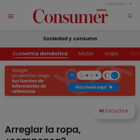
Castellano
Sociedad y consumo
Economía doméstica
Motor
Viajes
Viv
Arreglar la ropa,