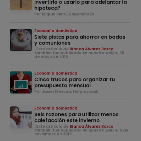
invertirlo o usarlo para adelantar la
hipoteca?
Por Miquel Riera, Helpmycash
Economía doméstica
Siete pistas para ahorrar en bodas
y comuniones
. Este artículo de
Blanca Álvarez Barco
también fue publicado en nuestra web el 28
de mayo de 2015
Economía doméstica
Cinco trucos para organizar tu
presupuesto mensual
Por Javier Mezcua, Helpmycash
Economía doméstica
Seis razones para utilizar menos
calefacción este invierno
. Este artículo de
Blanca Álvarez Barco
también fue publicado en nuestra web el 9 de
noviembre de 2019