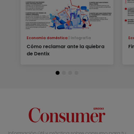
Economía doméstica
Infografía
Ec
Cómo reclamar ante la quiebra
Fi
de Dentix
Información útil y práctica sobre consumo para tu