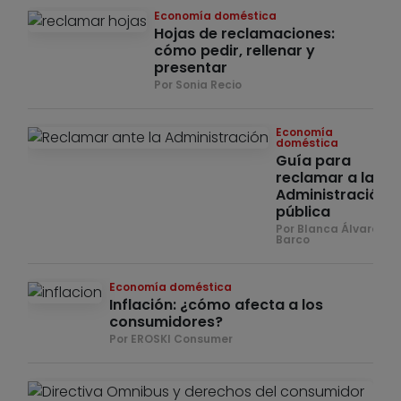
Economía doméstica
Hojas de reclamaciones:
cómo pedir, rellenar y
presentar
Por Sonia Recio
Economía
doméstica
Guía para
reclamar a la
Administración
pública
Por Blanca Álvarez
Barco
Economía doméstica
Inflación: ¿cómo afecta a los
consumidores?
Por EROSKI Consumer
Ec
do