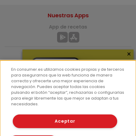
Nuestras Apps
App de recetas
×
App del Camino de Santiago
En consumer.es utilizamos cookies propias y de terceros
para asegurarnos que la web funciona de manera
correcta y ofrecerte una mejor experiencia de
navegación. Puedes aceptar todas las cookies
pulsando el botón “aceptar”, rechazarlas o configurarlas
para elegir libremente las que mejor se adaptan a tus
Más información
necesidades.
¿Quiénes somos?
Aceptar
Hemeroteca
Contacto