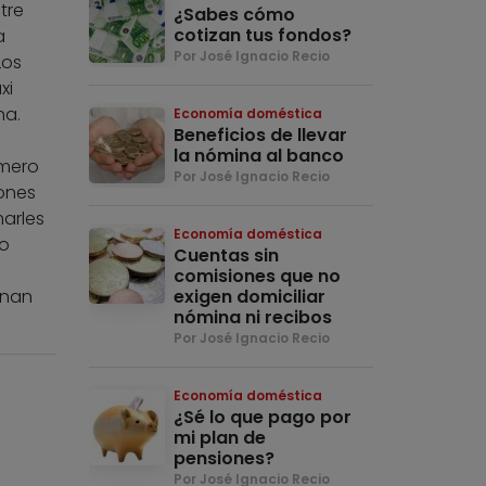
tre
¿Sabes cómo
cotizan tus fondos?
a
Por José Ignacio Recio
Los
xi
ha.
Economía doméstica
Beneficios de llevar
la nómina al banco
úmero
Por José Ignacio Recio
ones
arles
Economía doméstica
so
Cuentas sin
comisiones que no
onan
exigen domiciliar
nómina ni recibos
Por José Ignacio Recio
Economía doméstica
¿Sé lo que pago por
mi plan de
pensiones?
Por José Ignacio Recio