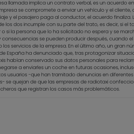
esa llamada implica un contrato verbal, es un acuerdo en
mpresa se compromete a enviar un vehículo y el cliente, 
viaje y el pasajero paga al conductor, el acuerdo finaliza. 
os dos incumple con su parte del trato, es decir, si el ta
 o si la persona que lo ha solicitado no espera y se marc
consecuencias se pueden producir después, cuando el
los servicios de la empresa. En el último año, un gran n
 de España ha denunciado que, tras protagonizar situaci
xis habían conservado sus datos personales para reclam
a negarse a enviarles un coche en futuras ocasiones, inclu
tos usuarios -que han tramitado denuncias en diferentes
- se quejan de que las empresas de radiotaxi confecci
 ficheros que registran los casos más problemáticos.