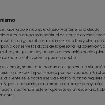
anismo
que nace la polémica es el dinero. Mantener una deuda
iotaxi es la causa más habitual de ingreso en ese ficher
 montos, en general, son mínimos -entre tres y cinco euro
pañía conserve los datos de la persona. ¿El objetivo? Co
s subrayan que no hay acoso o persecución hacia quie
a por si el cliente vuelve a pedir un coche.
 es común, sobre todo porque el origen es una situación
ntarse en otro por impaciencia o por equivocación. En el p
 al cliente se le cobra ese viaje fallido cuando requiere 
 Si, por el contrario, es un error, se aclara y no hay más
iación madrileña insiste en que éste es un escenario habi
nientes.