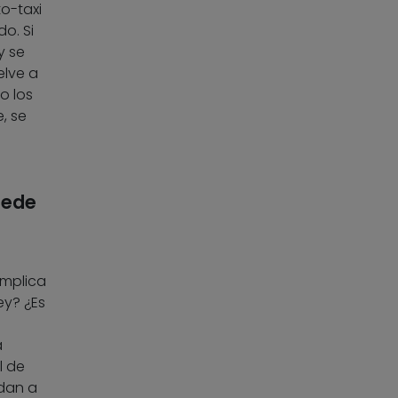
o-taxi
o. Si
y se
elve a
o los
, se
uede
implica
ey? ¿Es
a
l de
udan a