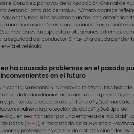
 Jaime González, portavoz de la Asociación Gremial de Aut
a persona llama a la central, su número aparece reflejad
 hay datos. Pero si ha solicitado un taxi con anterioridad 
eja una anotación. De ese modo, cuando este cliente vu
o. Esta medida es la respuesta a situaciones extremas, com
 la seguridad del conductor. Si hay una deuda pendiente
 envía el vehículo.
ien ha causado problemas en el pasado p
s inconvenientes en el futuro
 un cliente, su nombre y número de teléfono, tras haberle
stancia de las incidencias asociadas a una persona, ¿no 
n y, por tanto, la creación de un fichero? ¿Qué marca la l
nductores vulnera la protección de datos? ¿Qué tipo de
 alguien sea “fichado” por una empresa de radiotaxi? L
 de Datos (
AEPD
), el magistrado de la Audiencia Provincia
ubero y profesionales del taxi de distintas ciudades ay