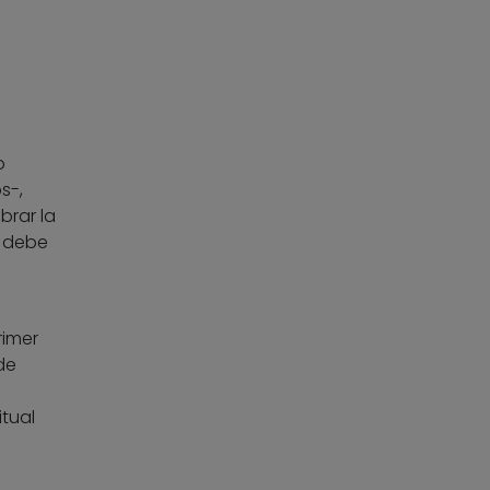
o
s-,
brar la
n debe
rimer
de
tual