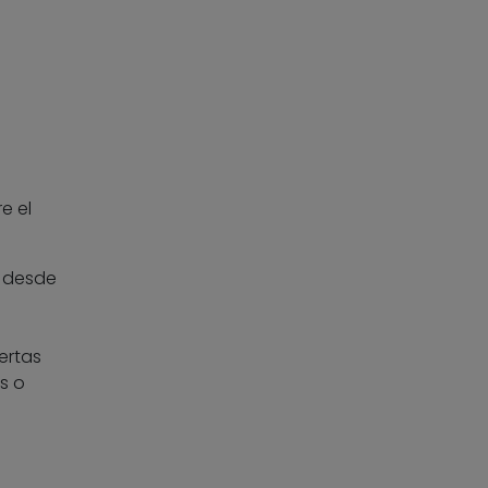
e el
: desde
ertas
s o