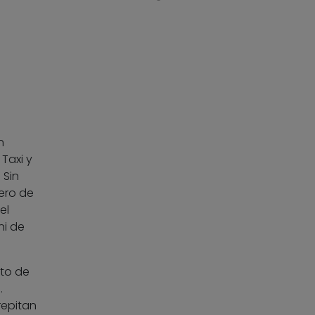
n
Taxi y
 Sin
ero de
el
ni de
nto de
.
repitan