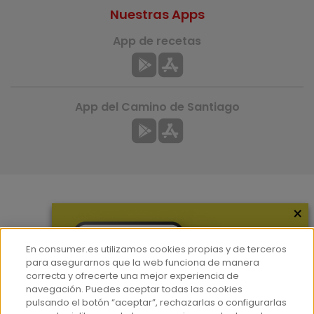
Nuestras Apps
App de recetas
App del Camino de Santiago
×
Más información
¿Quiénes somos?
En consumer.es utilizamos cookies propias y de terceros
Hemeroteca
para asegurarnos que la web funciona de manera
correcta y ofrecerte una mejor experiencia de
Contacto
navegación. Puedes aceptar todas las cookies
pulsando el botón “aceptar”, rechazarlas o configurarlas
Prensa