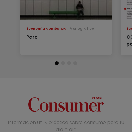
Economía doméstica
Monográfico
Ec
Paro
CO
p
Información útil y práctica sobre consumo para tu
día a día