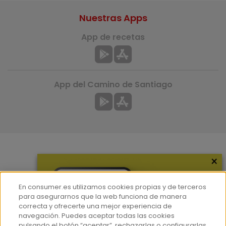
Nuestras Apps
App de recetas
App del Camino de Santiago
×
Más información
¿Quiénes somos?
En consumer.es utilizamos cookies propias y de terceros
Hemeroteca
para asegurarnos que la web funciona de manera
correcta y ofrecerte una mejor experiencia de
Contacto
navegación. Puedes aceptar todas las cookies
pulsando el botón “aceptar”, rechazarlas o configurarlas