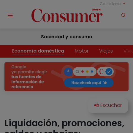
Castellano
Sociedad y consumo
Economía doméstica
Motor
Viajes
Viv
Liquidación, promociones,