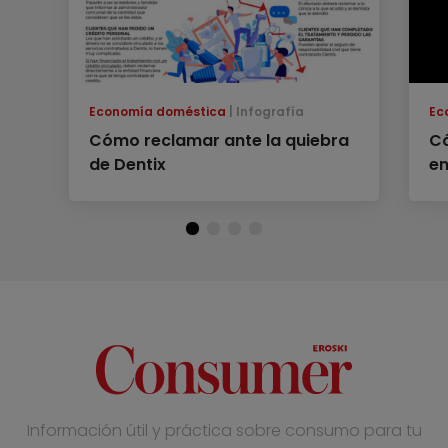
Economía doméstica
Infografía
Ec
Cómo reclamar ante la quiebra
C
de Dentix
en
Información útil y práctica sobre consumo para tu