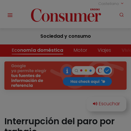
Castellano
Sociedad y consumo
Economía doméstica
Motor
Viajes
Viv
Interrupción del paro por