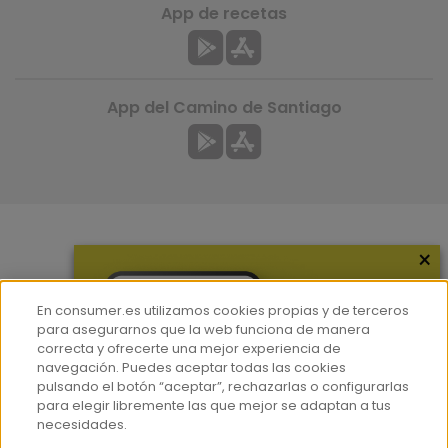
App de recetas
App del Camino de Santiago
×
Más información
¿Quiénes somos?
En consumer.es utilizamos cookies propias y de terceros
Hemeroteca
para asegurarnos que la web funciona de manera
correcta y ofrecerte una mejor experiencia de
Contacto
navegación. Puedes aceptar todas las cookies
pulsando el botón “aceptar”, rechazarlas o configurarlas
Prensa
para elegir libremente las que mejor se adaptan a tus
Corpus Lingüístico Consumer
necesidades.