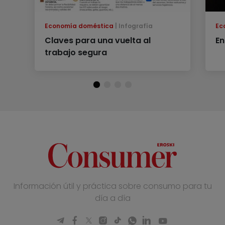
Economía doméstica
Infografía
Ec
Claves para una vuelta al
En
trabajo segura
Información útil y práctica sobre consumo para tu
día a día