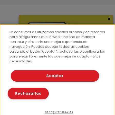
×
Más información
¿Quiénes somos?
En consumer.es utilizamos cookies propias y de terceros
Hemeroteca
para asegurarnos que la web funciona de manera
correcta y ofrecerte una mejor experiencia de
Contacto
navegación. Puedes aceptar todas las cookies
pulsando el botón “aceptar”, rechazarlas o configurarlas
Prensa
para elegir libremente las que mejor se adaptan a tus
Corpus Lingüístico Consumer
necesidades.
© Fundación EROSKI
Aceptar
Aviso legal
Políticas de privacidad
Políticas de cookies
Rechazarlas
Configurar cookies