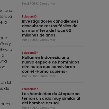
Por EROSKI Consumer
 de que
zón. La
Educación
Investigadores canadienses
e la
descubren restos fósiles de
un mamífero de hace 60
millones de años
 que
Por EROSKI Consumer
años y
Etiopía
Educación
 la
Hallan en Indonesia una
 Una
nueva especie de homínidos
diminutos que convivieron
ron
con el «Homo sapiens»
Por EROSKI Consumer
al del
es de
Educación
Los homínidos de Atapuerca
tenían un oído muy similar al
del hombre actual
viduos
Por EROSKI Consumer