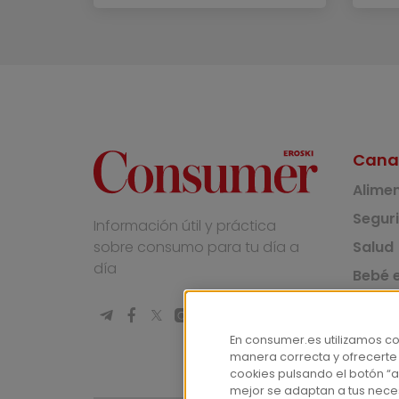
Cana
Alime
Segur
Información útil y práctica
Salud
sobre consumo para tu día a
día
Bebé e
Medio
Socie
En consumer.es utilizamos c
manera correcta y ofrecerte
Masco
cookies pulsando el botón “a
mejor se adaptan a tus nece