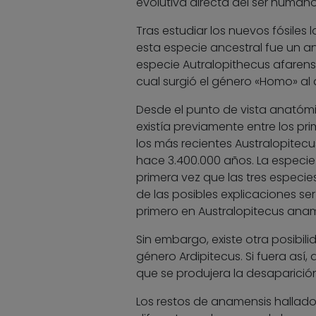
evolutiva directa del ser huma
Tras estudiar los nuevos fósiles
esta especie ancestral fue un a
especie Autralopithecus afarens
cual surgió el género «Homo» a
Desde el punto de vista anatómico
existía previamente entre los pr
los más recientes Australopitecu
hace 3.400.000 años. La especie
primera vez que las tres especi
de las posibles explicaciones se
primero en Australopitecus aname
Sin embargo, existe otra posibil
género Ardipitecus. Si fuera así
que se produjera la desaparició
Los restos de anamensis hallado