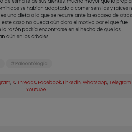
apa de esmalte de sus dientes, mucho mayor que la propia
homínidos se habían adaptado a comer semillas y raíces 
es una dieta a la que se recurre ante la escasez de otros
n este caso no queda aún claro el motivo por el que fue
la razón podría encontrarse en el hecho de que los
n aún en los árboles.
Paleontólogía
gram
,
X
,
Threads
,
Facebook
,
Linkedin
,
Whatsapp
,
Telegram
Youtube