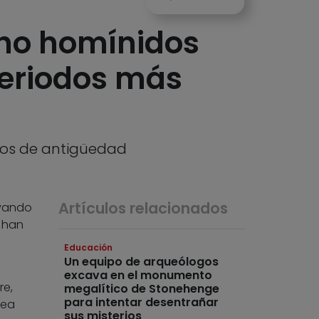
cho homínidos
periodos más
años de antigüedad
Artículos relacionados
avando
n han
Educación
Un equipo de arqueólogos
excava en el monumento
re,
megalítico de Stonehenge
para intentar desentrañar
nea
sus misterios