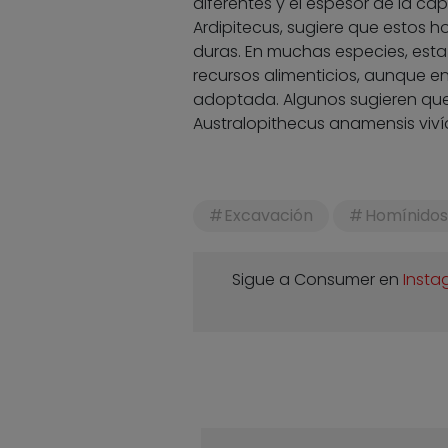
diferentes y el espesor de la c
Ardipitecus, sugiere que estos 
duras. En muchas especies, esta 
recursos alimenticios, aunque e
adoptada. Algunos sugieren que 
Australopithecus anamensis vivía
Excavación
Homínidos
Sigue a Consumer en
Insta