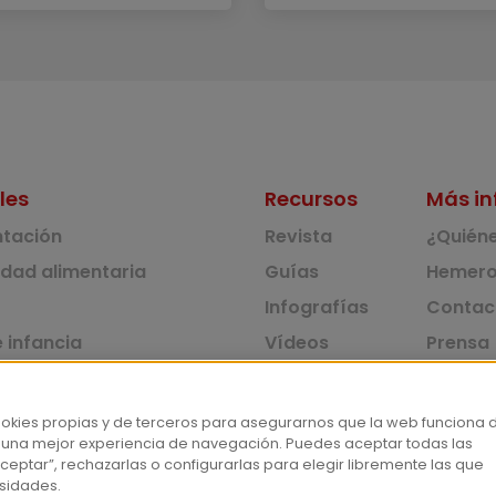
les
Recursos
Más in
ntación
Revista
¿Quién
idad alimentaria
Guías
Hemero
Infografías
Contac
 infancia
Vídeos
Prensa
 ambiente y solidaridad
Monográficos
Corpus 
Consu
dad y consumo
ookies propias y de terceros para asegurarnos que la web funciona 
 una mejor experiencia de navegación. Puedes aceptar todas las
tas
ceptar”, rechazarlas o configurarlas para elegir libremente las que
sidades.