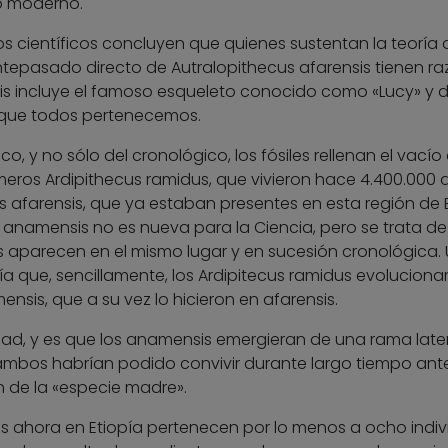
no moderno.
 los científicos concluyen que quienes sustentan la teoría
ntepasado directo de Autralopithecus afarensis tienen ra
is incluye el famoso esqueleto conocido como «Lucy» y d
l que todos pertenecemos.
, y no sólo del cronológico, los fósiles rellenan el vacío
imeros Ardipithecus ramidus, que vivieron hace 4.400.000 
s afarensis, que ya estaban presentes en esta región de 
 anamensis no es nueva para la Ciencia, pero se trata de
es aparecen en el mismo lugar y en sucesión cronológica.
ría que, sencillamente, los Ardipitecus ramidus evoluciona
nsis, que a su vez lo hicieron en afarensis.
idad, y es que los anamensis emergieran de una rama later
, ambos habrían podido convivir durante largo tiempo ant
n de la «especie madre».
s ahora en Etiopía pertenecen por lo menos a ocho indi