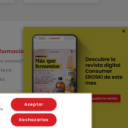
×
formación
Nuestras Apps
es somos?
App de recetas
teca
to
App del Camino de
Santiago
Lingüístico
mer
Aceptar
de
Rechazarlas