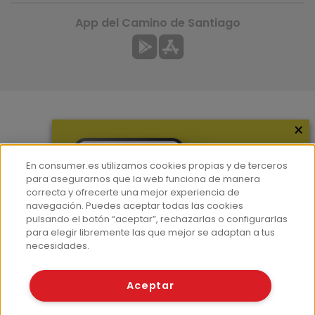
App del Camino de Santiago
×
Más información
¿Quiénes somos?
En consumer.es utilizamos cookies propias y de terceros
Hemeroteca
para asegurarnos que la web funciona de manera
correcta y ofrecerte una mejor experiencia de
Contacto
navegación. Puedes aceptar todas las cookies
pulsando el botón “aceptar”, rechazarlas o configurarlas
Prensa
para elegir libremente las que mejor se adaptan a tus
Corpus Lingüístico Consumer
necesidades.
© Fundación EROSKI
Aceptar
Aviso legal
Políticas de privacidad