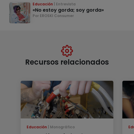
Educación
Entrevista
«No estoy gorda; soy gorda»
Por EROSKI Consumer
Recursos relacionados
Educación
Monográfico
Ed