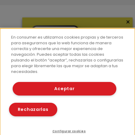
×
Más información
¿Quiénes somos?
En consumer.es utilizamos cookies propias y de terceros
Hemeroteca
para asegurarnos que la web funciona de manera
correcta y ofrecerte una mejor experiencia de
Contacto
navegación. Puedes aceptar todas las cookies
pulsando el botón “aceptar”, rechazarlas o configurarlas
Prensa
para elegir libremente las que mejor se adaptan a tus
Corpus Lingüístico Consumer
necesidades.
© Fundación EROSKI
Aceptar
Aviso legal
Políticas de privacidad
Políticas de cookies
Rechazarlas
Configurar cookies