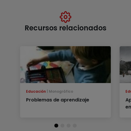
Recursos relacionados
Educación
Monográfico
Ed
Problemas de aprendizaje
Ap
en