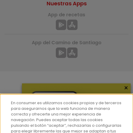
Nuestras Apps
App de recetas
App del Camino de Santiago
×
Más información
¿Quiénes somos?
En consumer.es utilizamos cookies propias y de terceros
Hemeroteca
para asegurarnos que la web funciona de manera
correcta y ofrecerte una mejor experiencia de
Contacto
navegación. Puedes aceptar todas las cookies
pulsando el botón “aceptar”, rechazarlas o configurarlas
Prensa
para elegir libremente las que mejor se adaptan a tus