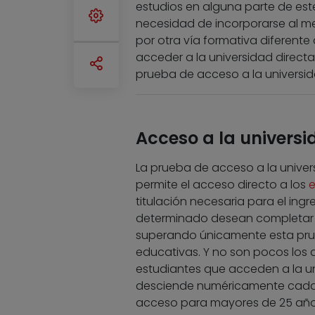
estudios en alguna parte de est
necesidad de incorporarse al 
por otra vía formativa diferente
acceder a la universidad direct
prueba de acceso a la universi
Acceso a la univers
La prueba de acceso a la univer
permite el acceso directo a los
e
titulación necesaria para el ing
determinado desean completar s
superando únicamente esta prue
educativas. Y no son pocos los q
estudiantes que acceden a la uni
desciende numéricamente cada a
acceso para mayores de 25 años