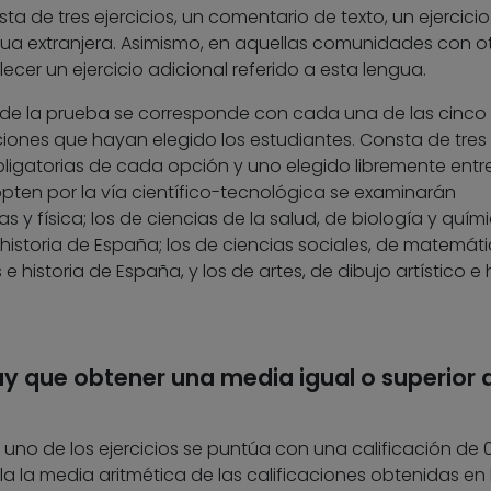
ta de tres ejercicios, un comentario de texto, un ejercici
gua extranjera. Asimismo, en aquellas comunidades con o
ecer un ejercicio adicional referido a esta lengua.
 de la prueba se corresponde con cada una de las cinco
ciones que hayan elegido los estudiantes. Consta de tres
obligatorias de cada opción y uno elegido libremente entre
 opten por la vía científico-tecnológica se examinarán
 física; los de ciencias de la salud, de biología y quími
historia de España; los de ciencias sociales, de matemát
e historia de España, y los de artes, de dibujo artístico e h
ay que obtener una media igual o superior 
uno de los ejercicios se puntúa con una calificación de 0
la la media aritmética de las calificaciones obtenidas en 