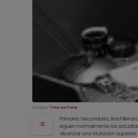
Imagen:
Trine de Florie
Primaria, Secundaria, Bachillerat
siguen normalmente los estudiant
alcanzar una titulación superior