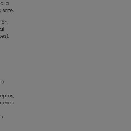
o la
iente.
ción
al
es),
la
eptos,
aterias
os