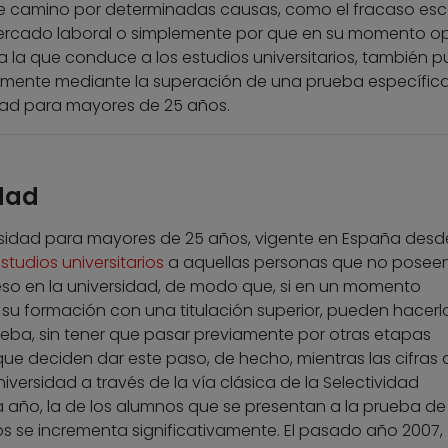
e camino por determinadas causas, como el fracaso esco
mercado laboral o simplemente por que en su momento o
 a la que conduce a los estudios universitarios, también 
amente mediante la superación de una prueba específica:
dad para mayores de 25 años.
idad
sidad para mayores de 25 años, vigente en España desde 
studios universitarios
a aquellas personas que no poseen
reso en la universidad, de modo que, si en un momento
u formación con una titulación superior, pueden hacerl
ba, sin tener que pasar previamente por otras etapas
ue deciden dar este paso, de hecho, mientras las cifras 
versidad a través de la vía clásica de la Selectividad
ño, la de los alumnos que se presentan a la prueba de
 se incrementa significativamente. El pasado año 2007,