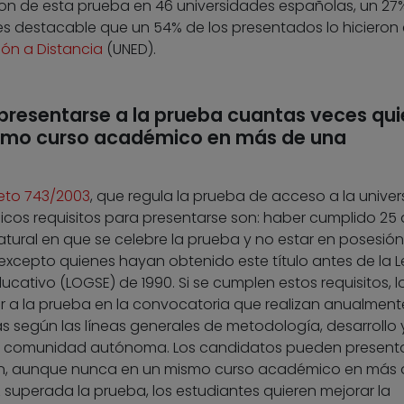
on de esta prueba en 46 universidades españolas, un 2
 es destacable que un 54% de los presentados lo hicieron 
ón a Distancia
(UNED).
resentarse a la prueba cuantas veces qui
smo curso académico en más de una
eto 743/2003
, que regula la prueba de acceso a la unive
icos requisitos para presentarse son: haber cumplido 25
atural en que se celebre la prueba y no estar en posesión
, excepto quienes hayan obtenido este título antes de la L
cativo (LOGSE) de 1990. Si se cumplen estos requisitos, l
 a la prueba en la convocatoria que realizan anualmente
s según las líneas generales de metodología, desarrollo 
 comunidad autónoma. Los candidatos pueden presenta
an, aunque nunca en un mismo curso académico en más 
z superada la prueba, los estudiantes quieren mejorar la