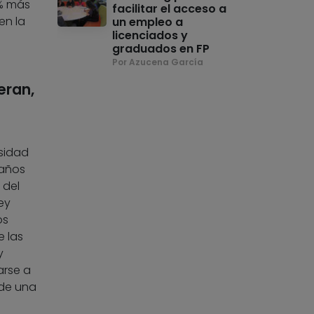
7% más
facilitar el acceso a
en la
un empleo a
licenciados y
graduados en FP
Por Azucena García
eran,
rsidad
 años
 del
ey
os
 las
y
rse a
de una