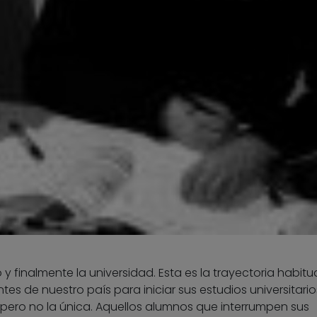
o y finalmente la universidad. Esta es la trayectoria habitu
es de nuestro país para iniciar sus estudios universitario
, pero no la única. Aquellos alumnos que interrumpen sus