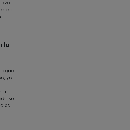
nueva
en una
n
n la
 porque
ba, ya
 ha
gida se
ma es