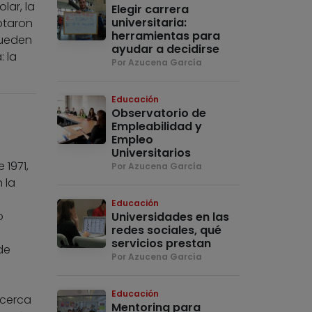
lar, la
Elegir carrera
universitaria:
ptaron
herramientas para
pueden
ayudar a decidirse
 la
Por Azucena García
Educación
Observatorio de
Empleabilidad y
Empleo
Universitarios
1971,
Por Azucena García
 la
Educación
o
Universidades en las
redes sociales, qué
servicios prestan
de
Por Azucena García
Educación
 cerca
Mentoring para