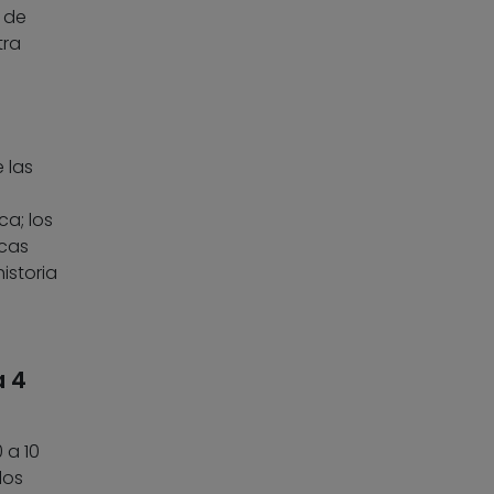
o de
tra
 las
ca; los
icas
istoria
a 4
 a 10
los