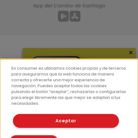
App del Camino de Santiago
×
Más información
¿Quiénes somos?
En consumer.es utilizamos cookies propias y de terceros
Hemeroteca
para asegurarnos que la web funciona de manera
correcta y ofrecerte una mejor experiencia de
Contacto
navegación. Puedes aceptar todas las cookies
pulsando el botón “aceptar”, rechazarlas o configurarlas
Prensa
para elegir libremente las que mejor se adaptan a tus
Corpus Lingüístico Consumer
necesidades.
© Fundación EROSKI
Aceptar
Aviso legal
Políticas de privacidad
Políticas de cookies