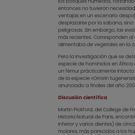
los bosques húmedos, forzando 
entonces no tuvieron necesidad
ventajas en un escenario despob
desplazarse por la sabana, sino 
peligrosas. Sin embargo, las ev
más recientes. Corresponden al
alimentaba de vegetales en la z
Pero la investigación que se d
especie de homínidos en África 
un fémur prácticamente intacto.
de la especie «Orrorin tugenensi
anunciado a finales del año 2000
Discusión científica
Martin Pickford, del College de F
Historia Natural de París, encon
inferior y varios dientes) de cin
molares, más parecidos a los hu