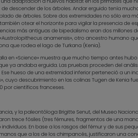
una adaptación a nuevos hábitat en los primates que h
 de descender de los árboles. Andar erguido tenía much
lado de árboles. Sobre dos extremidades no sólo era má
también otear el horizonte para vigilar la presencia de e
idencias más antiguas de bipedalismo eran dos millones 
 «Austrolopithecus anamensis», otro ancestro humano qu
ona que rodea el lago de Turkana (Kenia).
etalla en «Science» muestra que mucho tiempo antes hubo
que ya andaba erguida. Las pruebas proceden del anális
 Ese hueso de una extremidad inferior perteneció a un in
s», cuyo descubrimiento en las colinas Tugen de Kenia fu
 por científicos franceses.
rancia, y la paleontóloga Brigitte Senut, del Museo Naciona
traron trece fósiles (tres fémures, fragmentos de una man
co individuos. En base a los rasgos del fémur y de sus peq
manos que a los de los chimpancés, justificaron una con