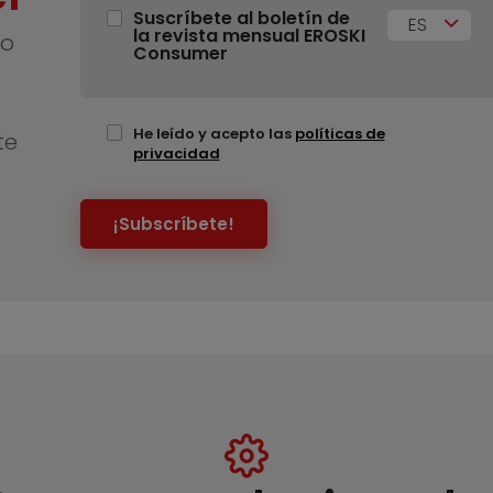
Suscríbete al boletín de
ES
la revista mensual EROSKI
no
Consumer
He leído y acepto las
políticas de
te
privacidad
¡Subscríbete!