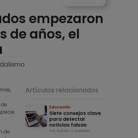
sados empezaron
s de años, el
a
edalismo
Artículos relacionados
rnas,
 de
Educación
specie
Siete consejos clave
para detectar
noticias falsas
n de
Por Adrián Cordellat