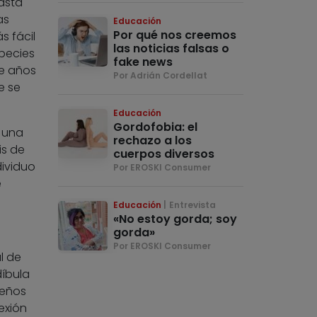
asta
as
Educación
Por qué nos creemos
s fácil
las noticias falsas o
species
fake news
de años
Por Adrián Cordellat
e se
Educación
Gordofobia: el
 una
rechazo a los
is de
cuerpos diversos
dividuo
Por EROSKI Consumer
e
Educación
Entrevista
«No estoy gorda; soy
gorda»
Por EROSKI Consumer
l de
díbula
ueños
exión