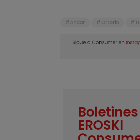
Andar
Orrorin
T
Sigue a Consumer en
Insta
Boletines
EROSKI
Consume