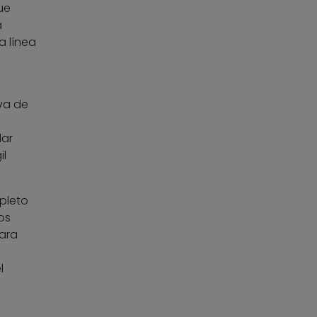
ue
a
a línea
va de
n
dar
il
pleto
os
ara
l