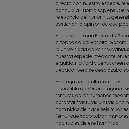
directa con nuestra especie, rel
condujo al «Homo sapiens». Semej
relevancia del «Orrorin tugenens
sostienen la opinión de que po
En el estudio que Pickford y Sen
ortopédica del Hospital General
la Universidad de Pennsylvania,
nuestra especie, mediante prueb
erguido. Pickford y Senut creen
trepador pero se desplazaba sob
Este equipo detalla cómo los a
disponible de «Orrorin tugenensi
fémures de los humanos moderno
detectar fracturas u otras ano
homínidos de hace seis millones 
fémur que soportaban mayores c
habituales de ese homínido.