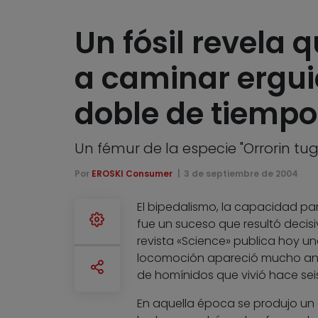
Un fósil revela
a caminar erguid
doble de tiempo
Un fémur de la especie "Orrorin t
Por
EROSKI Consumer
3 de septiembre de 2004
El bipedalismo, la capacidad pa
fue un suceso que resultó decis
revista «Science» publica hoy u
locomoción apareció mucho ant
de homínidos que vivió hace seis
En aquella época se produjo un d