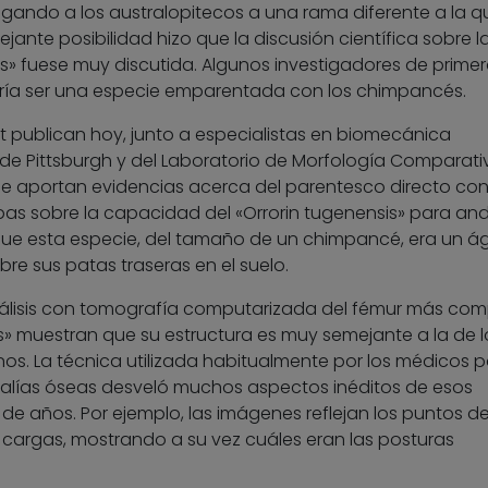
egando a los australopitecos a una rama diferente a la q
ante posibilidad hizo que la discusión científica sobre l
is» fuese muy discutida. Algunos investigadores de primer
dría ser una especie emparentada con los chimpancés.
ut publican hoy, junto a especialistas en biomecánica
 de Pittsburgh y del Laboratorio de Morfología Comparati
 se aportan evidencias acerca del parentesco directo co
as sobre la capacidad del «Orrorin tugenensis» para an
 que esta especie, del tamaño de un chimpancé, era un ág
re sus patas traseras en el suelo.
nálisis con tomografía computarizada del fémur más com
s» muestran que su estructura es muy semejante a la de l
s. La técnica utilizada habitualmente por los médicos p
malías óseas desveló muchos aspectos inéditos de esos
de años. Por ejemplo, las imágenes reflejan los puntos de
argas, mostrando a su vez cuáles eran las posturas