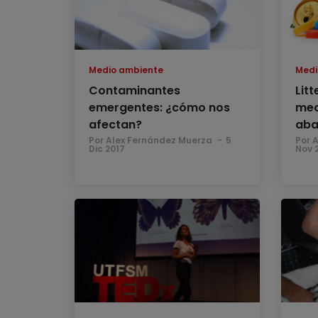
Medio ambiente
Medi
Contaminantes
Litt
emergentes: ¿cómo nos
med
afectan?
aba
Por Alex Fernández Muerza
5
Por 
Dic 2017
Nov 