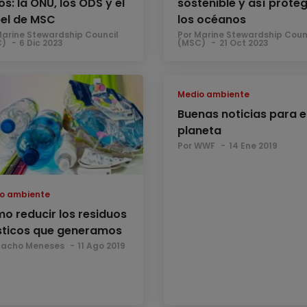
s: la ONU, los ODS y el
sostenible y así prote
el de MSC
los océanos
Marine Stewardship Council
Por Marine Stewardship Coun
C)
6 Dic 2023
(MSC)
21 Oct 2023
Medio ambiente
Buenas noticias para e
planeta
Por WWF
14 Ene 2019
o ambiente
o reducir los residuos
sticos que generamos
Nacho Meneses
11 Ago 2019