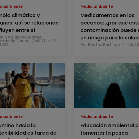
o ambiente
Medio ambiente
bio climático y
Medicamentos en los
anos: así se relacionan
océanos: ¿por qué est
fluyen entre sí
contaminación puede 
un riesgo para la salud
ulio Agujetas, Marine
ardship Council (MSC)
26
2024
Por Beatriz Portinari
4 Jul 
o ambiente
Medio ambiente
camino hacia la
Educación ambiental 
tenibilidad es tarea de
fomentar la pesca