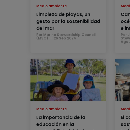
Medio ambiente
Medi
Limpieza de playas, un
Cam
gesto por la sostenibilidad
océ
del mar
e in
Por Marine Stewardship Council
Por J
(MSC)
26 Sep 2024
Stew
Ago 
Medio ambiente
Medi
La importancia de la
El 
educación en la
sos