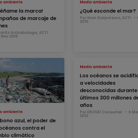
o ambiente
Medio ambiente
séñame la marca!
¿Qué esconde el mar?
pañas de marcaje de
Por Ibon Galparsoro, AZTI
2015
nes
Haritz Arrizabalaga, AZTI
 Nov 2015
Medio ambiente
Los océanos se acidifi
a velocidades
desconocidas durante 
últimos 300 millones d
años
o ambiente
Por EROSKI Consumer
6 Ma
2012
bono azul, el poder de
 océanos contra el
bio climático