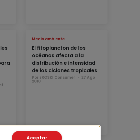
Medio ambiente
les
El fitoplancton de los
océanos afecta a la
para
distribución e intensidad
de los ciclones tropicales
Por EROSKI Consumer
27 Ago
2010
ct
Aceptar