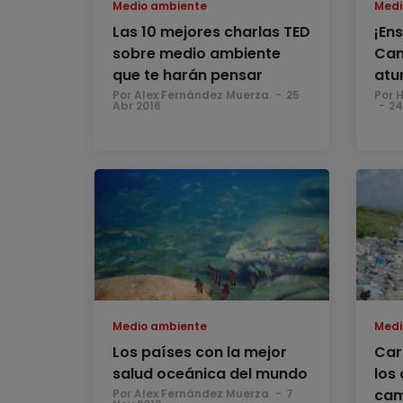
Medio ambiente
Medi
Las 10 mejores charlas TED
¡En
sobre medio ambiente
Cam
que te harán pensar
atu
Por Alex Fernández Muerza
25
Por 
Abr 2016
24
Medio ambiente
Medi
Los países con la mejor
Car
salud oceánica del mundo
los
cam
Por Alex Fernández Muerza
7