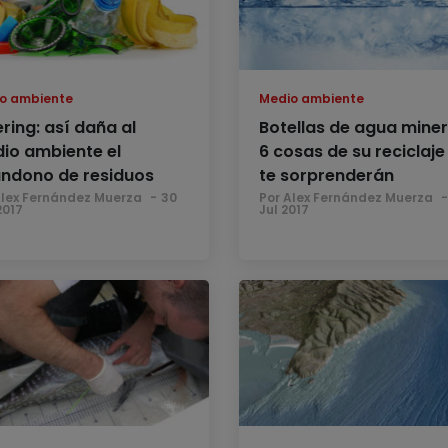
o ambiente
Medio ambiente
ering: así daña al
Botellas de agua miner
io ambiente el
6 cosas de su reciclaje
ndono de residuos
te sorprenderán
Alex Fernández Muerza
30
Por Alex Fernández Muerza
2017
Jul 2017