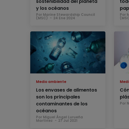
sostenibilidad del planeta
todo
y los océanos
pap
Por Marine Stewardship Council
Por 
(MSC)
24 Ene 2024
(MS
Medio ambiente
Medi
Los envases de alimentos
Cóm
son los principales
plá
contaminantes de los
Por 
océanos
Por Miguel Ángel Lurueña
Martínez
27 Jul 2021