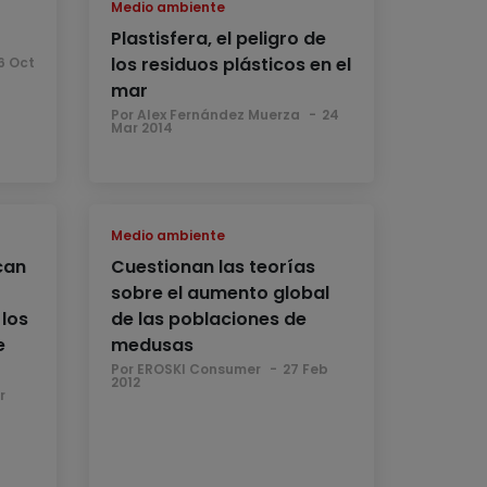
Medio ambiente
Plastisfera, el peligro de
los residuos plásticos en el
6 Oct
mar
Por Alex Fernández Muerza
24
Mar 2014
Medio ambiente
can
Cuestionan las teorías
sobre el aumento global
los
de las poblaciones de
e
medusas
Por EROSKI Consumer
27 Feb
2012
r