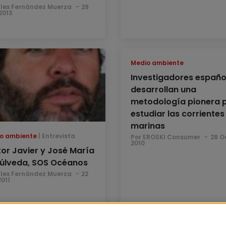
Alex Fernández Muerza
29
2013
Medio ambiente
Investigadores españo
desarrollan una
metodología pionera 
estudiar las corrientes
marinas
o ambiente
Entrevista
Por EROSKI Consumer
28 O
2010
tor Javier y José María
úlveda, SOS Océanos
Alex Fernández Muerza
22
2011