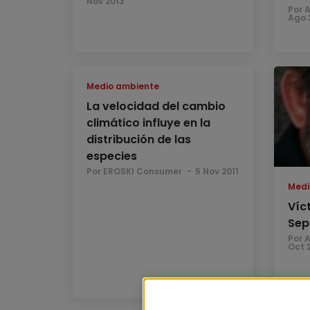
Nov 2013
Por 
Ago 
Medio ambiente
La velocidad del cambio
climático influye en la
distribución de las
especies
Por EROSKI Consumer
5 Nov 2011
Medi
Víc
Sep
Por 
Oct 