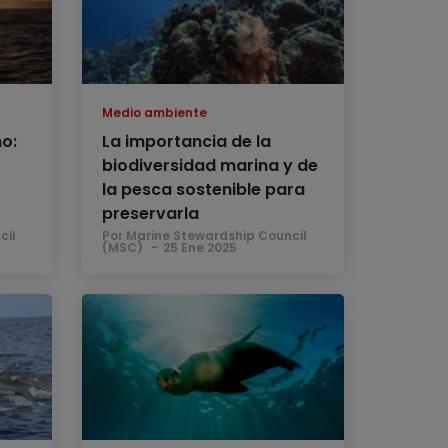
Medio ambiente
o:
La importancia de la
biodiversidad marina y de
la pesca sostenible para
preservarla
cil
Por Marine Stewardship Council
(MSC)
25 Ene 2025